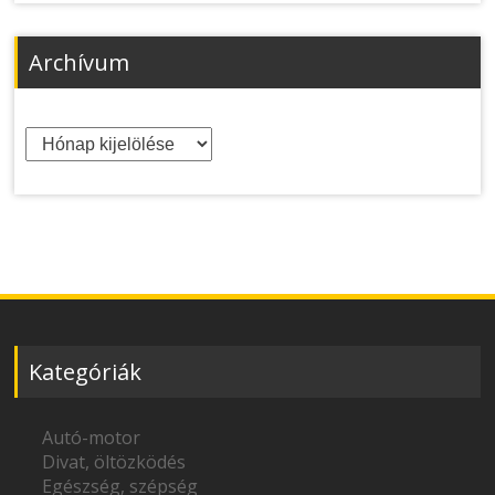
Archívum
Archívum
Kategóriák
Autó-motor
Divat, öltözködés
Egészség, szépség