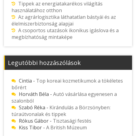
Tippek az energiatakarékos világítás
használatához otthon
Az agrárlogisztika láthatatlan bástyái és az
élelmiszerbiztonság alapjai
A csoportos utazások ikonikus igáslova és a
megbízhatóság mintaképe
Legutóbbi hozzászólások
Cintia
-
Top koreai kozmetikumok a tökéletes
bőrért
Horváth Béla
-
Autó vásárlása egyenesen a
szalonból
Szabó Réka
-
Kirándulás a Börzsönyben:
túraútvonalak és tippek
Rókus Gábor
-
Tisztasági festés
Kiss Tibor
-
A British Múzeum