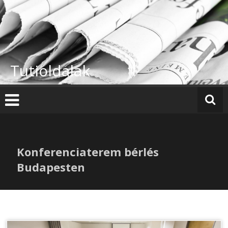
Skip
to
content
Tutioldalak
Konferenciaterem bérlés
Budapesten