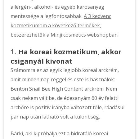
allergén-, alkohol- és egyéb károsanyag
mentessége a legfontosabbak.
A 3 kedvenc
kozmetikumom a következő termékek,
beszerezhetők a Minji cosmetics webshopban
.
1.
Ha koreai kozmetikum, akkor
csiganyál kivonat
Számomra ez az egyik legjobb koreai arckrém,
amit minden nap reggel és este is használok:
Benton Snail Bee High Content arckrém. Nem
csak nekem vált be, de édesanyám 60 év feletti
arcbőre is pozitív irányba változott tőle, ráadásul
pár nap után látható volt a különbség.
Bárki, aki kipróbálja ezt a hidratáló koreai