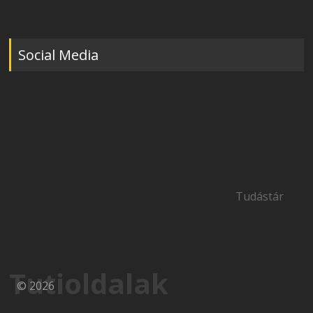
Social Media
Tudástár
Tutioldalak
© 2026