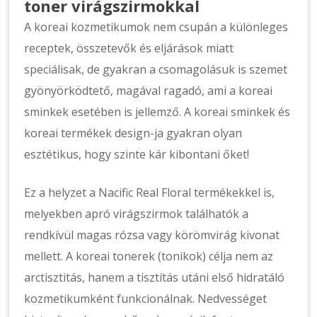
toner virágszirmokkal
A koreai kozmetikumok nem csupán a különleges
receptek, összetevők és eljárások miatt
speciálisak, de gyakran a csomagolásuk is szemet
gyönyörködtető, magával ragadó, ami a koreai
sminkek esetében is jellemző. A koreai sminkek és
koreai termékek design-ja gyakran olyan
esztétikus, hogy szinte kár kibontani őket!
Ez a helyzet a Nacific Real Floral termékekkel is,
melyekben apró virágszirmok találhatók a
rendkívül magas rózsa vagy körömvirág kivonat
mellett. A koreai tonerek (tonikok) célja nem az
arctisztitás, hanem a tisztítás utáni első hidratáló
kozmetikumként funkcionálnak. Nedvességet