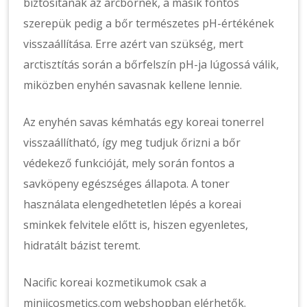
biztosítanak az arcbőrnek, a másik fontos
szerepük pedig a bőr természetes pH-értékének
visszaállítása. Erre azért van szükség, mert
arctisztítás során a bőrfelszín pH-ja lúgossá válik,
miközben enyhén savasnak kellene lennie.
Az enyhén savas kémhatás egy koreai tonerrel
visszaállítható, így meg tudjuk őrizni a bőr
védekező funkcióját, mely során fontos a
savköpeny egészséges állapota. A toner
használata elengedhetetlen lépés a koreai
sminkek felvitele előtt is, hiszen egyenletes,
hidratált bázist teremt.
Nacific koreai kozmetikumok csak a
minjicosmetics.com webshopban elérhetők.