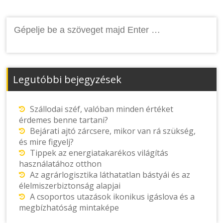
Keresés:
Legutóbbi bejegyzések
Szállodai széf, valóban minden értéket
érdemes benne tartani?
Bejárati ajtó zárcsere, mikor van rá szükség,
és mire figyelj?
Tippek az energiatakarékos világítás
használatához otthon
Az agrárlogisztika láthatatlan bástyái és az
élelmiszerbiztonság alapjai
A csoportos utazások ikonikus igáslova és a
megbízhatóság mintaképe