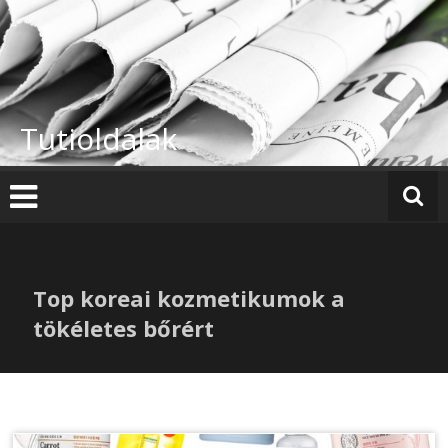
Skip
to
content
Tutioldalak
Top koreai kozmetikumok a
tökéletes bőrért