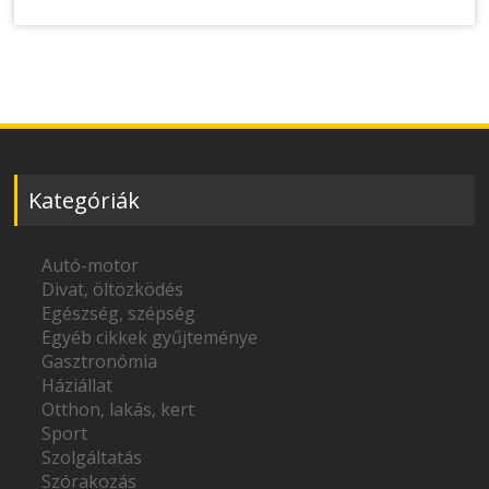
Kategóriák
Autó-motor
Divat, öltözködés
Egészség, szépség
Egyéb cikkek gyűjteménye
Gasztronómia
Háziállat
Otthon, lakás, kert
Sport
Szolgáltatás
Szórakozás