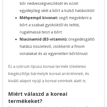
bőr nedvességvesztését és ezzel
egyidejűleg védi a bőrt a külső hatásoktól
Méhpempő kivonat:
segít megvédeni a
bőrt a szabad gyököktől és teltté,
rugalmassá teszi a bőrt
Niacinamid (B3-vitamin):
öregedésgátló
hatású összetevő, csökkenti a finom
vonalakat és az egyenetlen bőrtónust
Ez a szérum típusú koreai termék tökéletes
kiegészítője bármelyik koreai arckrémnek, és
kiváló alapot nyújt a koreai sminkek alatt is.
Miért válaszd a koreai
termékeket?