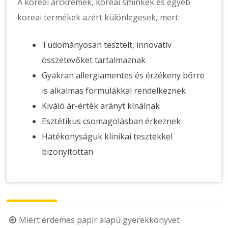
A koreai arckrémek, koreai sminkek és egyéb
koreai termékek azért különlegesek, mert:
Tudományosan tesztelt, innovatív
összetevőket tartalmaznak
Gyakran allergiamentes és érzékeny bőrre
is alkalmas formulákkal rendelkeznek
Kiváló ár-érték arányt kínálnak
Esztétikus csomagolásban érkeznek
Hatékonyságuk klinikai tesztekkel
bizonyítottan
Post
Miért érdemes papír alapú gyerekkönyvet