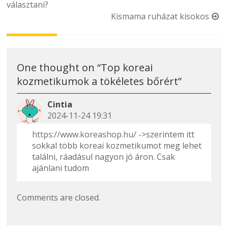
választani?
navigation
Kismama ruházat kisokos
One thought on “
Top koreai
kozmetikumok a tökéletes bőrért
”
Cintia
2024-11-24 19:31
https://www.koreashop.hu/
->szerintem itt
sokkal több koreai kozmetikumot meg lehet
találni, ráadásul nagyon jó áron. Csak
ajánlani tudom
Comments are closed.