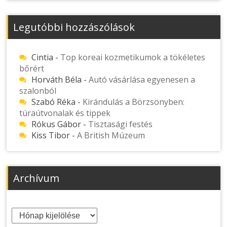
Legutóbbi hozzászólások
Cintia
-
Top koreai kozmetikumok a tökéletes
bőrért
Horváth Béla
-
Autó vásárlása egyenesen a
szalonból
Szabó Réka
-
Kirándulás a Börzsönyben:
túraútvonalak és tippek
Rókus Gábor
-
Tisztasági festés
Kiss Tibor
-
A British Múzeum
Archívum
Archívum