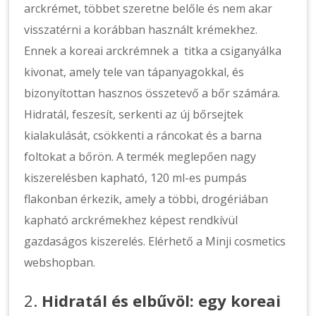
arckrémet, többet szeretne belőle és nem akar
visszatérni a korábban használt krémekhez.
Ennek a koreai arckrémnek a titka a csiganyálka
kivonat, amely tele van tápanyagokkal, és
bizonyítottan hasznos összetevő a bőr számára.
Hidratál, feszesít, serkenti az új bőrsejtek
kialakulását, csökkenti a ráncokat és a barna
foltokat a bőrön. A termék meglepően nagy
kiszerelésben kapható, 120 ml-es pumpás
flakonban érkezik, amely a többi, drogériában
kapható arckrémekhez képest rendkívül
gazdaságos kiszerelés. Elérhető a Minji cosmetics
webshopban.
2.
Hidratál és elbűvöl: egy koreai