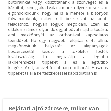
bútorainkat vagy kitisztítanánk a szőnyeget és a
kárpitot, mindig akad valami munka. Ilyenkor sokszor
elgondolkodunk, hogy mi is a menete a bizonyos
folyamatoknak, miket kell beszerezni az adott
feladathoz, hogyan fogjuk megoldani. Ezen az
oldalon számos olyan dologgal bővül majd a tudása,
ami megkönnyíti az otthonával kapcsolatos
teendőket. Ha egy nagyobb felújítás előtt állna,
megkönnyítjük helyzetét az alapanyagok
beszerzésétől kezdve a tökéletes festék
kiválasztásáig. Itt megtalálja a legjobb
lakberendezési tippeket is, és a legtutibb
kiegészítőket, amivel feldobhatja otthonát. Hasznos
tippeket talál a kertészkedéssel kapcsolatban is.
Bejárati ajtó zárcsere, mikor van