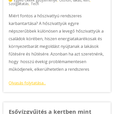
Egyéb cikkek gyűjteménye
Otthon, lakás, kert
,
,
Szolgáltatás
Tech
,
Miért fontos a hőszivattyú rendszeres
karbantartása? A hőszivattyúk egyre
népszerűbbek különösen a levegő hőszivattyúk a
családok körében, hiszen energiatakarékosak és
környezetbarát megoldást nyújtanak a lakások
fűtésére és hűtésére. Azonban ha azt szeretnénk,
hogy hosszú évekig problémamentesen
működjenek, elkerülhetetlen a rendszeres
Olvasás folytatása...
Esővízgyűjtés a kertben mint