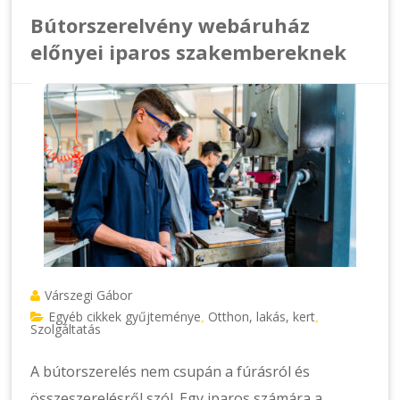
Bútorszerelvény webáruház
előnyei iparos szakembereknek
Várszegi Gábor
Egyéb cikkek gyűjteménye
Otthon, lakás, kert
,
,
Szolgáltatás
A bútorszerelés nem csupán a fúrásról és
összeszerelésről szól. Egy iparos számára a