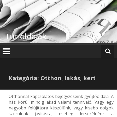
Skip
to
content
Tutioldalak
Kategória: Otthon, lakás, kert
Otthonnal kapcsolatos bejegyzéseink gyűjtőoldala. A
ház körül mindig akad valami tennivaló. Vagy egy
nagyobb felújításra készülünk, vagy kisebb dolgok
szorulnak javításra, esetleg lecserélnénk a