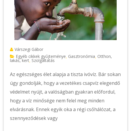
Várszegi Gábor
Egyéb cikkek gyűjteménye
Gasztronómia
Otthon,
,
,
lakás, kert
Szolgáltatás
,
Az egészséges élet alapja a tiszta ivóvíz. Bár sokan
úgy gondolják, hogy a vezetékes csapvíz elegendő
védelmet nyújt, a valóságban gyakran előfordul,
hogy a víz minősége nem felel meg minden
elvárásnak. Ennek egyik oka a régi csőhálózat, a
szennyeződések vagy