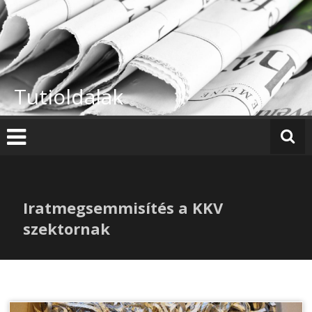
Skip
to
content
Tutioldalak
Iratmegsemmisítés a KKV
szektornak