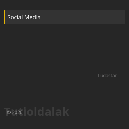
Social Media
Tudástár
Tutioldalak
© 2026