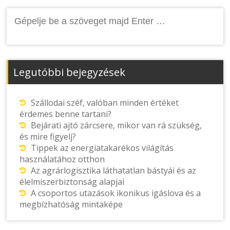
Keresés:
Legutóbbi bejegyzések
Szállodai széf, valóban minden értéket
érdemes benne tartani?
Bejárati ajtó zárcsere, mikor van rá szükség,
és mire figyelj?
Tippek az energiatakarékos világítás
használatához otthon
Az agrárlogisztika láthatatlan bástyái és az
élelmiszerbiztonság alapjai
A csoportos utazások ikonikus igáslova és a
megbízhatóság mintaképe