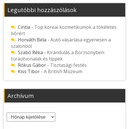
Legutóbbi hozzászólások
Cintia
-
Top koreai kozmetikumok a tökéletes
bőrért
Horváth Béla
-
Autó vásárlása egyenesen a
szalonból
Szabó Réka
-
Kirándulás a Börzsönyben:
túraútvonalak és tippek
Rókus Gábor
-
Tisztasági festés
Kiss Tibor
-
A British Múzeum
Archívum
Archívum