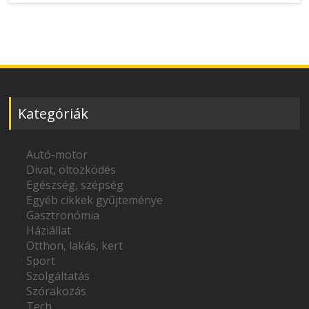
Kategóriák
Autó-motor
Divat, öltözködés
Egészség, szépség
Egyéb cikkek gyűjteménye
Gasztronómia
Háziállat
Otthon, lakás, kert
Sport
Szolgáltatás
Szórakozás
Tech