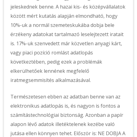
jeleskednek benne. A hazai kis- és középvállalatok
között mért kutatás alapján elmondható, hogy
10%-uk a normál szemeteskukába dobja bele
érzékeny adatokat tartalmazó leselejtezett iratait
is. 17%-uk szenvedett már közvetlen anyagi kárt,
vagy piaci pozíció romlást adatlopás
következtében, pedig ezek a problémák
elkerülhetőek lennének megfelelő
iratmegsemmisítés alkalmazásával.
Természetesen ebben az adatban benne van az
elektronikus adatlopás is, és nagyon is fontos a
számítástechnológiai biztonság. Azonban a papír
alapon lévő adatok illetéktelenek kezébe való
jutása ellen könnyen tehet. Először is: NE DOBJA A