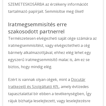
SZEMETESKOSÁRBA az érzékeny információt
tartalmazó papírjait. Semmisítse meg őket!
Iratmegsemmisítés erre
szakosodott partnerrel
Természetesen elvégezheti saját cége számára az
iratmegsemmisítést, vagy elvégeztetheti a cég
bármely alkalmazottjával, ehhez elég lehet egy
egyszerű iratmegsemmisítő malac is, ám ez se
biztos, hogy mindig elég.
Ezért is vannak olyan cégek, mint a
Docutár
Iratkezelő és Szolgáltató Kft.
, amely évtizedes
tapasztalattal bír ebben a tevékenységben, Így
rájuk bízhatja leselejtezett, vagy leselejtezésre