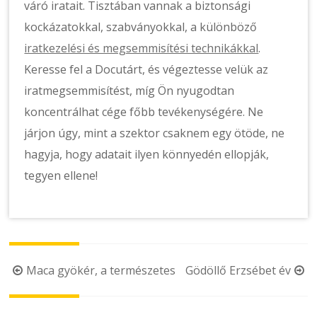
váró iratait. Tisztában vannak a biztonsági
kockázatokkal, szabványokkal, a különböző
iratkezelési és megsemmisítési technikákkal
.
Keresse fel a Docutárt, és végeztesse velük az
iratmegsemmisítést, míg Ön nyugodtan
koncentrálhat cége főbb tevékenységére. Ne
járjon úgy, mint a szektor csaknem egy ötöde, ne
hagyja, hogy adatait ilyen könnyedén ellopják,
tegyen ellene!
Post
Maca gyökér, a természetes
Gödöllő Erzsébet év
navigation