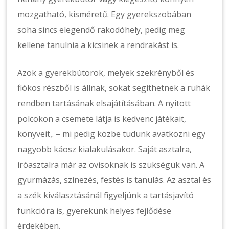
mozgatható, kisméretű. Egy gyerekszobában
soha sincs elegendő rakodóhely, pedig meg
kellene tanulnia a kicsinek a rendrakást is.
Azok a gyerekbútorok, melyek szekrényből és
fiókos részből is állnak, sokat segíthetnek a ruhák
rendben tartásának elsajátításában. A nyitott
polcokon a csemete látja is kedvenc játékait,
könyveit,. – mi pedig közbe tudunk avatkozni egy
nagyobb káosz kialakulásakor. Saját asztalra,
íróasztalra már az ovisoknak is szükségük van. A
gyurmázás, színezés, festés is tanulás. Az asztal és
a szék kiválasztásánál figyeljünk a tartásjavító
funkcióra is, gyerekünk helyes fejlődése
érdekében.