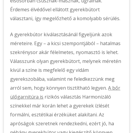
elsősorban csúsznak-másznak, ugrálnak.
Érdemes élvédővel ellátott gyerekbútort
választani, így megelőzhető a komolyabb sérülés.
A gyerekbútor kiválasztásánál figyeljünk azok
méreteire. Egy – a kicsi szempontjából – hatalmas
szekrénysor akár félelmetes, nyomasztó is lehet.
Válasszunk olyan gyerekbútort, melynek méretén
kívül a színe is megfelelő egy vidám
gyerekszobába, valamint ne feledkezzünk meg
arról sem, hogy könnyen tisztítható legyen.
A bőr
ülőgarnitúra is
rizikós választás Harmonizáló
színekkel már korán lehet a gyerekek ízlését
formálni, esztétikai érzéküket alakítani. Az
apróságok szeretnek rendezkedni, ezért jó, ha
néhány gyerekbútor vagy kiegészítő könnyen