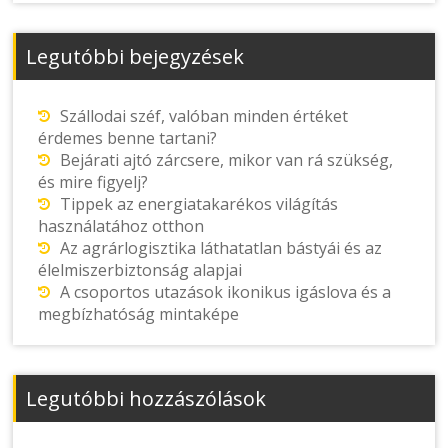
Legutóbbi bejegyzések
Szállodai széf, valóban minden értéket
érdemes benne tartani?
Bejárati ajtó zárcsere, mikor van rá szükség,
és mire figyelj?
Tippek az energiatakarékos világítás
használatához otthon
Az agrárlogisztika láthatatlan bástyái és az
élelmiszerbiztonság alapjai
A csoportos utazások ikonikus igáslova és a
megbízhatóság mintaképe
Legutóbbi hozzászólások