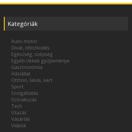
Kategóriák
Autó-motor
Divat, öltözködés
Egészség, szépség
Egyéb cikkek gyűjteménye
Gasztronómia
Háziállat
Otthon, lakás, kert
Sport
Szolgáltatás
Szórakozás
Tech
Utazás
Vásárlás
Videók