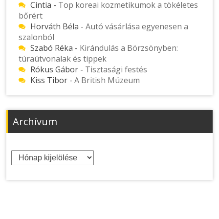
Cintia
-
Top koreai kozmetikumok a tökéletes
bőrért
Horváth Béla
-
Autó vásárlása egyenesen a
szalonból
Szabó Réka
-
Kirándulás a Börzsönyben:
túraútvonalak és tippek
Rókus Gábor
-
Tisztasági festés
Kiss Tibor
-
A British Múzeum
Archívum
Archívum