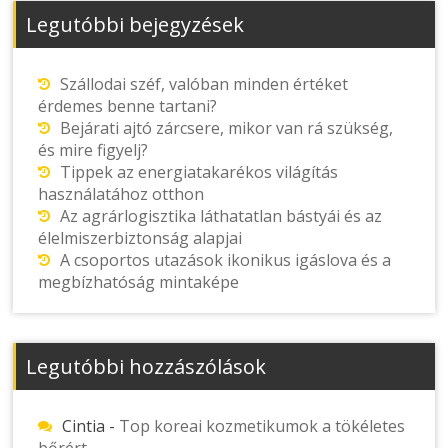
Legutóbbi bejegyzések
Szállodai széf, valóban minden értéket
érdemes benne tartani?
Bejárati ajtó zárcsere, mikor van rá szükség,
és mire figyelj?
Tippek az energiatakarékos világítás
használatához otthon
Az agrárlogisztika láthatatlan bástyái és az
élelmiszerbiztonság alapjai
A csoportos utazások ikonikus igáslova és a
megbízhatóság mintaképe
Legutóbbi hozzászólások
Cintia
-
Top koreai kozmetikumok a tökéletes