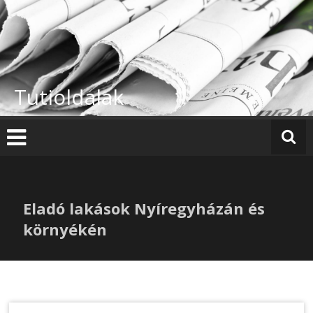
Skip
to
content
Tutioldalak
Eladó lakások Nyíregyházán és
környékén