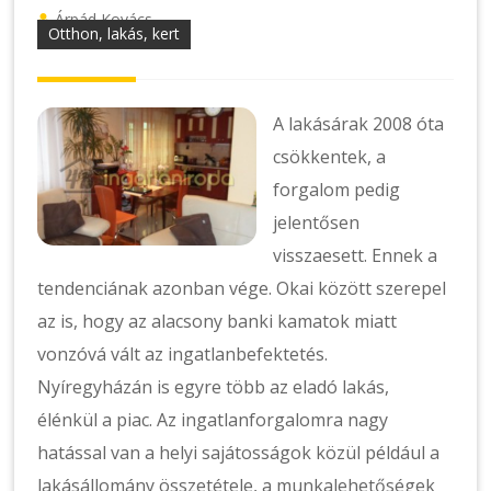
Árpád Kovács
Otthon, lakás, kert
A lakásárak 2008 óta
csökkentek, a
forgalom pedig
jelentősen
visszaesett. Ennek a
tendenciának azonban vége. Okai között szerepel
az is, hogy az alacsony banki kamatok miatt
vonzóvá vált az ingatlanbefektetés.
Nyíregyházán is egyre több az eladó lakás,
élénkül a piac. Az ingatlanforgalomra nagy
hatással van a helyi sajátosságok közül például a
lakásállomány összetétele, a munkalehetőségek