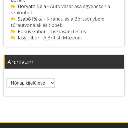
bőrért
Horváth Béla
-
Autó vásárlása egyenesen a
szalonból
Szabó Réka
-
Kirándulás a Börzsönyben:
túraútvonalak és tippek
Rókus Gábor
-
Tisztasági festés
Kiss Tibor
-
A British Múzeum
Archívum
Archívum