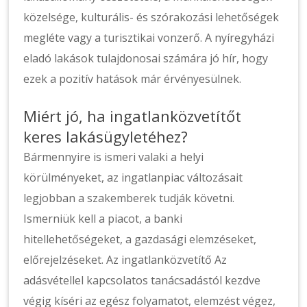
közelsége, kulturális- és szórakozási lehetőségek
megléte vagy a turisztikai vonzerő. A nyíregyházi
eladó lakások tulajdonosai számára jó hír, hogy
ezek a pozitív hatások már érvényesülnek.
Miért jó, ha ingatlanközvetítőt
keres lakásügyletéhez?
Bármennyire is ismeri valaki a helyi
körülményeket, az ingatlanpiac változásait
legjobban a szakemberek tudják követni.
Ismerniük kell a piacot, a banki
hitellehetőségeket, a gazdasági elemzéseket,
előrejelzéseket. Az ingatlanközvetítő Az
adásvétellel kapcsolatos tanácsadástól kezdve
végig kíséri az egész folyamatot, elemzést végez,