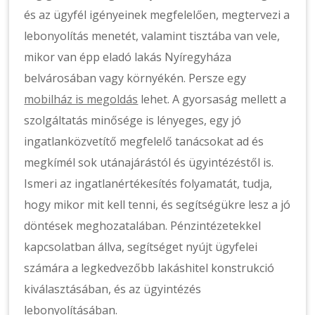
és az ügyfél igényeinek megfelelően, megtervezi a
lebonyolítás menetét, valamint tisztába van vele,
mikor van épp eladó lakás Nyíregyháza
belvárosában vagy környékén. Persze egy
mobilház is megoldás
lehet. A gyorsaság mellett a
szolgáltatás minősége is lényeges, egy jó
ingatlanközvetítő megfelelő tanácsokat ad és
megkímél sok utánajárástól és ügyintézéstől is.
Ismeri az ingatlanértékesítés folyamatát, tudja,
hogy mikor mit kell tenni, és segítségükre lesz a jó
döntések meghozatalában. Pénzintézetekkel
kapcsolatban állva, segítséget nyújt ügyfelei
számára a legkedvezőbb lakáshitel konstrukció
kiválasztásában, és az ügyintézés
lebonyolításában.