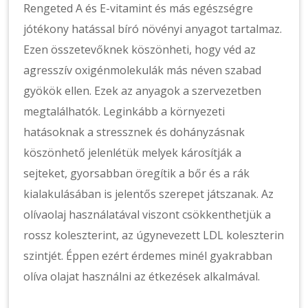
Rengeted A és E-vitamint és más egészségre
jótékony hatással bíró növényi anyagot tartalmaz.
Ezen összetevőknek köszönheti, hogy véd az
agresszív oxigénmolekulák más néven szabad
gyökök ellen. Ezek az anyagok a szervezetben
megtalálhatók. Leginkább a környezeti
hatásoknak a stressznek és dohányzásnak
köszönhető jelenlétük melyek károsítják a
sejteket, gyorsabban öregítik a bőr és a rák
kialakulásában is jelentős szerepet játszanak. Az
olívaolaj használatával viszont csökkenthetjük a
rossz koleszterint, az úgynevezett LDL koleszterin
szintjét. Éppen ezért érdemes minél gyakrabban
olíva olajat használni az étkezések alkalmával.