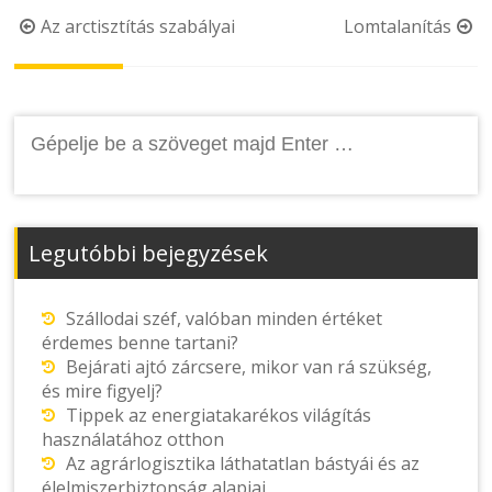
Post
Az arctisztítás szabályai
Lomtalanítás
navigation
Keresés:
Legutóbbi bejegyzések
Szállodai széf, valóban minden értéket
érdemes benne tartani?
Bejárati ajtó zárcsere, mikor van rá szükség,
és mire figyelj?
Tippek az energiatakarékos világítás
használatához otthon
Az agrárlogisztika láthatatlan bástyái és az
élelmiszerbiztonság alapjai