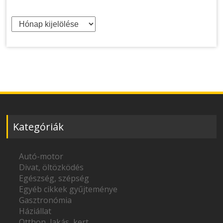
Archívum
Kategóriák
Autó-motor
Divat, öltözködés
Egészség, szépség
Egyéb cikkek gyűjteménye
Gasztronómia
Háziállat
Otthon, lakás, kert