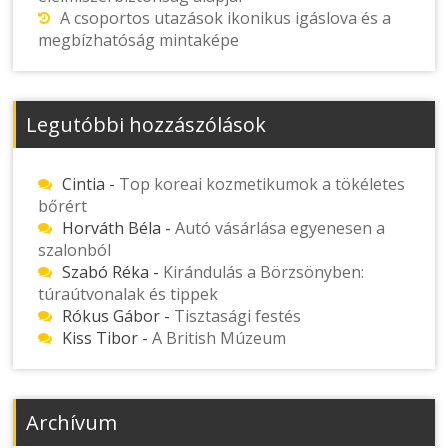
A csoportos utazások ikonikus igáslova és a
megbízhatóság mintaképe
Legutóbbi hozzászólások
Cintia
-
Top koreai kozmetikumok a tökéletes
bőrért
Horváth Béla
-
Autó vásárlása egyenesen a
szalonból
Szabó Réka
-
Kirándulás a Börzsönyben:
túraútvonalak és tippek
Rókus Gábor
-
Tisztasági festés
Kiss Tibor
-
A British Múzeum
Archívum