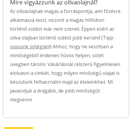
Mire vigyázzunk az olívaolajnál?
Az olívaolajnak magas a forráspontja, ami főzésre
alkalmassá teszi, viszont a magas hőfokon
történő sütést már nem szereti. Éppen ezért az
olíva olajban történő sütést jobb kerülni! (Tipp:
süssünk sótéglán
!) Ahhoz, hogy ne veszítsen a
minőségéből érdemes hűvös helyen, sötét
üvegben tárolni. Vásárlásnál célszerű figyelmesen
elolvasni a címkét, hogy milyen minőségű olajat is
készülünk felhasználni majd az ételeinkhez. Mi
javasoljuk a drágább, de jobb minőségűt
megvenni.