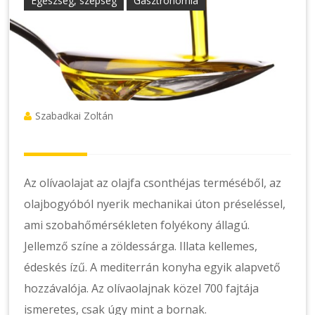
Egészség, szépség
Gasztronómia
Szabadkai Zoltán
Az olívaolajat az olajfa csonthéjas terméséből, az
olajbogyóból nyerik mechanikai úton préseléssel,
ami szobahőmérsékleten folyékony állagú.
Jellemző színe a zöldessárga. Illata kellemes,
édeskés ízű. A mediterrán konyha egyik alapvető
hozzávalója. Az olívaolajnak közel 700 fajtája
ismeretes, csak úgy mint a bornak.