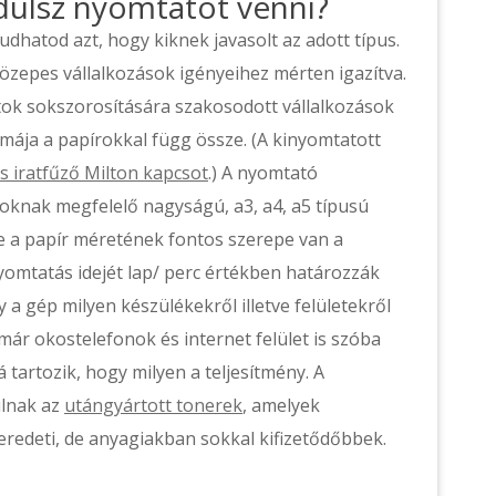
ndulsz nyomtatót venni?
hatod azt, hogy kiknek javasolt az adott típus.
közepes vállalkozások igényeihez mérten igazítva.
ratok sokszorosítására szakosodott vállalkozások
mája a papírokkal függ össze. (A kinyomtatott
is iratfűző Milton kapcsot
.) A nyomtató
oknak megfelelő nagyságú, a3, a4, a5 típusú
de a papír méretének fontos szerepe van a
nyomtatás idejét lap/ perc értékben határozzák
 a gép milyen készülékekről illetve felületekről
már okostelefonok és internet felület is szóba
tartozik, hogy milyen a teljesítmény. A
ulnak az
utángyártott tonerek
, amelyek
eredeti, de anyagiakban sokkal kifizetődőbbek.