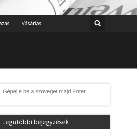
azás
Vásárlás
Keresés:
Legutóbbi bejegyzések