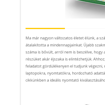
Ma már nagyon változatos életet élünk, a sz
átalakította a mindennapjainkat. Újabb szak
száma is bővült, arról nem is beszélve, hogy 
részüket akár éjszaka is elintézhetjük. Ahh
feladatot gördülékenyen el tudjunk végezni,
laptopokra, nyomtatókra, hordozható adattáro
cikkünkben a ideális nyomtató kiválasztásáh