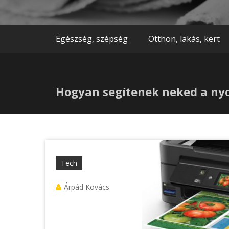
Egészség, szépség
Otthon, lakás, kert
Hogyan segítenek neked a ny
Tech
Árpád Kovács