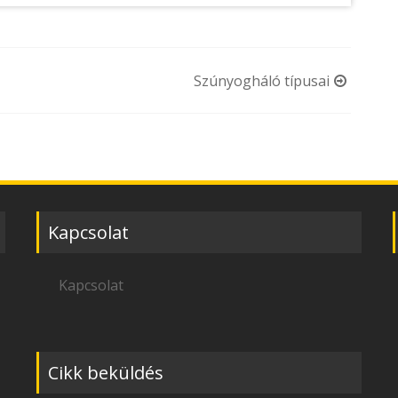
Szúnyogháló típusai
Kapcsolat
Kapcsolat
Cikk beküldés