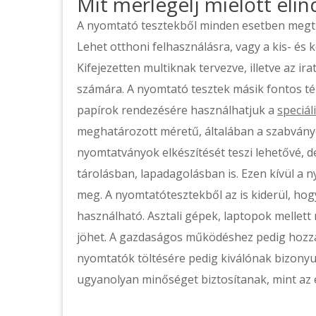
Mit mérlegelj mielőtt eli
A nyomtató tesztekből minden esetben megtud
Lehet otthoni felhasználásra, vagy a kis- és 
Kifejezetten multiknak tervezve, illetve az i
számára. A nyomtató tesztek másik fontos té
papírok rendezésére használhatjuk a
speciál
meghatározott méretű, általában a szabvány
nyomtatványok elkészítését teszi lehetővé, 
tárolásban, lapadagolásban is. Ezen kívül a 
meg. A nyomtatótesztekből az is kiderül, hogy
használható. Asztali gépek, laptopok mellett 
jöhet. A gazdaságos működéshez pedig hozzá 
nyomtatók töltésére pedig kiválónak bizony
ugyanolyan minőséget biztosítanak, mint az 