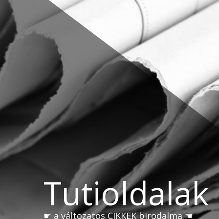
Skip
to
content
Tutioldalak
☛ a változatos CIKKEK birodalma ☚