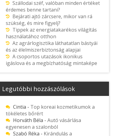
Szállodai széf, valóban minden értéket
érdemes benne tartani?
Bejárati ajtó zárcsere, mikor van rá
szükség, és mire figyelj?
Tippek az energiatakarékos világítás
használatához otthon
Az agrárlogisztika láthatatlan bástyái
és az élelmiszerbiztonság alapjai
A csoportos utazások ikonikus
igáslova és a megbízhatóság mintaképe
Legutóbbi hozzászólások
Cintia
-
Top koreai kozmetikumok a
tökéletes bőrért
Horváth Béla
-
Autó vásárlása
egyenesen a szalonból
Szabó Réka
-
Kirándulás a