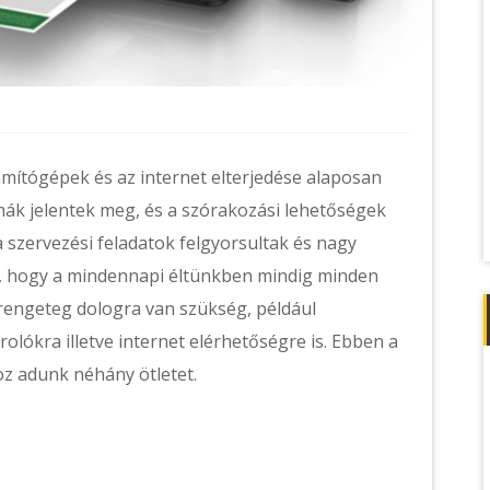
ámítógépek és az internet elterjedése alaposan
mák jelentek meg, és a szórakozási lehetőségek
a szervezési feladatok felgyorsultak és nagy
oz, hogy a mindennapi éltünkben mindig minden
 rengeteg dologra van szükség, például
lókra illetve internet elérhetőségre is. Ebben a
oz adunk néhány ötletet.