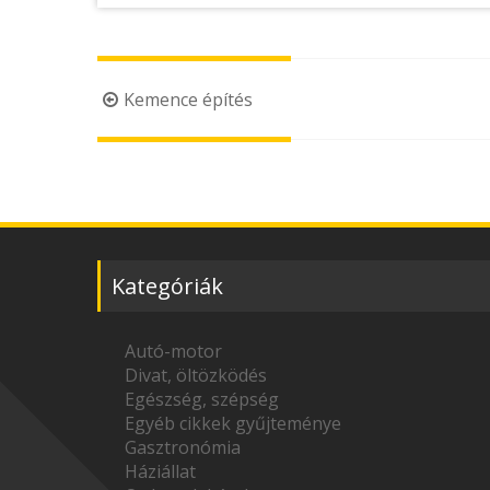
Post
Kemence építés
navigation
Kategóriák
Autó-motor
Divat, öltözködés
Egészség, szépség
Egyéb cikkek gyűjteménye
Gasztronómia
Háziállat