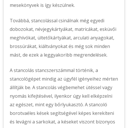
mesekönyvek is így készülnek.
Továbbá, stancolással csinálnak még egyedi
dobozokat, névjegykártyákat, matricákat, esküvői
meghívókat, ültetőkártyákat, arculati anyagokat,
brossúrákat, kiáltványokat és még sok minden
mást, de ezek a leggyakoribb megrendelések.
A stancolás stancszerszámmal történik, a
stancológépet mindig az ügyfél igényeihez mérten
állítják be. A stancolás végbemehet ütéssel vagy
nyomás kifejtésével, ilyenkor úgy kell elképzelni
az egészet, mint egy bőrlyukasztó. A stancoló
borotvaéles kések segítségével képes kerekíteni
és levágni a sarkokat, a késeket viszont bizonyos