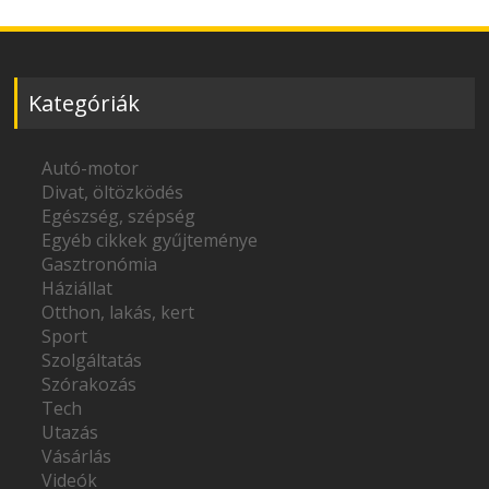
Kategóriák
Autó-motor
Divat, öltözködés
Egészség, szépség
Egyéb cikkek gyűjteménye
Gasztronómia
Háziállat
Otthon, lakás, kert
Sport
Szolgáltatás
Szórakozás
Tech
Utazás
Vásárlás
Videók