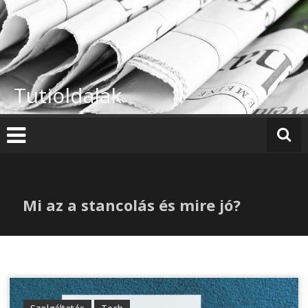
Skip
to
content
Tutioldalak
Mi az a stancolás és mire jó?