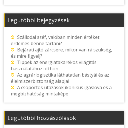
Legutóbbi bejegyzések
Szállodai széf, valóban minden értéket
érdemes benne tartani?
Bejárati ajtó zárcsere, mikor van rá szükség,
és mire figyelj?
Tippek az energiatakarékos világítás
használatához otthon
Az agrárlogisztika láthatatlan bástyái és az
élelmiszerbiztonság alapjai
A csoportos utazások ikonikus igáslova és a
megbízhatóság mintaképe
Legutóbbi hozzászólások