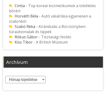
Cintia
-
Top koreai kozmetikumok a tökéletes
bőrért
Horváth Béla
-
Autó vásárlása egyenesen a
szalonból
Szabó Réka
-
Kirándulás a Börzsönyben:
túraútvonalak és tippek
Rókus Gábor
-
Tisztasági festés
Kiss Tibor
-
A British Múzeum
Archívum
Archívum