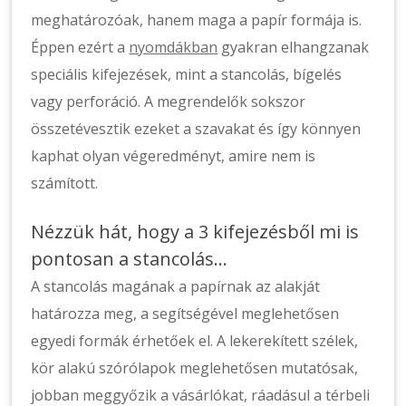
meghatározóak, hanem maga a papír formája is.
Éppen ezért a
nyomdákban
gyakran elhangzanak
speciális kifejezések, mint a stancolás, bígelés
vagy perforáció. A megrendelők sokszor
összetévesztik ezeket a szavakat és így könnyen
kaphat olyan végeredményt, amire nem is
számított.
Nézzük hát, hogy a 3 kifejezésből mi is
pontosan a stancolás…
A stancolás magának a papírnak az alakját
határozza meg, a segítségével meglehetősen
egyedi formák érhetőek el. A lekerekített szélek,
kör alakú szórólapok meglehetősen mutatósak,
jobban meggyőzik a vásárlókat, ráadásul a térbeli