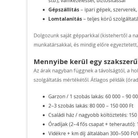
stb.), vámkezeléssel, biztosítással
Gépszállítás
– ipari gépek, szerverek
Lomtalanítás
– teljes körű szolgáltatá
Dolgozunk saját gépparkkal (kistehertől a na
munkatársakkal, és mindig előre egyeztetett
Mennyibe kerül egy szakszerű
Az árak nagyban függnek a távolságtól, a ho
szolgáltatás mértékétől. Átlagos példák (óradíj
Garzon / 1 szobás lakás: 60 000 – 90 00
2–3 szobás lakás: 80 000 – 150 000 Ft
Családi ház / nagyobb költöztetés: 150
Óradíjak (2–4 fős csapat + teherautó):
Vidékre + km díj: általában 300–500 Ft