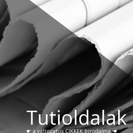
Skip
to
content
Tutioldalak
☛ a változatos CIKKEK birodalma ☚