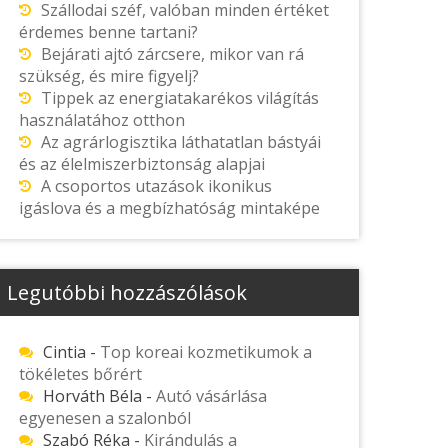
Szállodai széf, valóban minden értéket
érdemes benne tartani?
Bejárati ajtó zárcsere, mikor van rá
szükség, és mire figyelj?
Tippek az energiatakarékos világítás
használatához otthon
Az agrárlogisztika láthatatlan bástyái
és az élelmiszerbiztonság alapjai
A csoportos utazások ikonikus
igáslova és a megbízhatóság mintaképe
Legutóbbi hozzászólások
Cintia
-
Top koreai kozmetikumok a
tökéletes bőrért
Horváth Béla
-
Autó vásárlása
egyenesen a szalonból
Szabó Réka
-
Kirándulás a