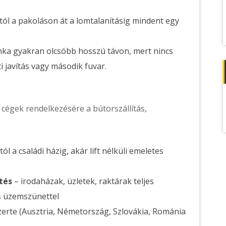
ól a pakoláson át a lomtalanításig mindent egy
nka gyakran olcsóbb hosszú távon, mert nincs
i javítás vagy második fuvar.
égek rendelkezésére a bútorszállítás,
l a családi házig, akár lift nélküli emeletes
tés
– irodaházak, üzletek, raktárak teljes
s üzemszünettel
erte (Ausztria, Németország, Szlovákia, Románia