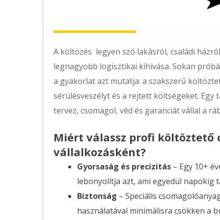
A költözés legyen szó lakásról, családi házról
legnagyobb logisztikai kihívása. Sokan prób
a gyakorlat azt mutatja: a szakszerű költözte
sérülésveszélyt és a rejtett költségeket. Egy
tervez, csomagol, véd és garanciát vállal a r
Miért válassz profi költözte
vállalkozásként?
Gyorsaság és precizitás
– Egy 10+ éve
lebonyolítja azt, ami egyedül napokig t
Biztonság
– Speciális csomagolóanyag
használatával minimálisra csökken a b