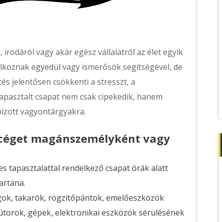
, irodáról vagy akár egész vállalatról az élet egyik
álkoznak egyedül vagy ismerősök segítségével, de
tés jelentősen csökkenti a stresszt, a
 tapasztalt csapat nem csak cipekedik, hanem
ábízott vagyontárgyakra.
tő céget magánszemélyként vagy
s tapasztalattal rendelkező csapat órák alatt
artana.
ok, takarók, rögzítőpántok, emelőeszközök
útorok, gépek, elektronikai eszközök sérülésének