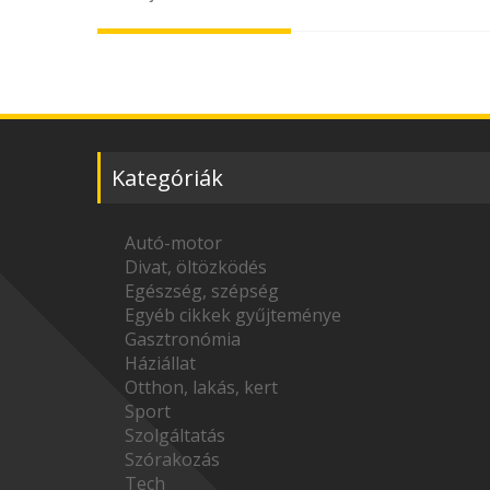
navigation
Kategóriák
Autó-motor
Divat, öltözködés
Egészség, szépség
Egyéb cikkek gyűjteménye
Gasztronómia
Háziállat
Otthon, lakás, kert
Sport
Szolgáltatás
Szórakozás
Tech