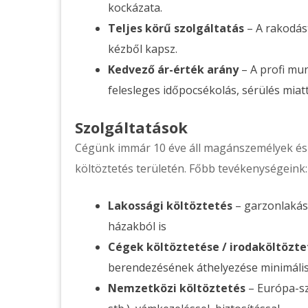
kockázata.
Teljes körű szolgáltatás
– A rakodást
kézből kapsz.
Kedvező ár-érték arány
– A profi mu
felesleges időpocsékolás, sérülés miatt
Szolgáltatások
Cégünk immár 10 éve áll magánszemélyek és c
költöztetés területén. Főbb tevékenységeink:
Lakossági költöztetés
– garzonlakástó
házakból is
Cégek költöztetése / irodaköltözte
berendezésének áthelyezése minimáli
Nemzetközi költöztetés
– Európa-sz