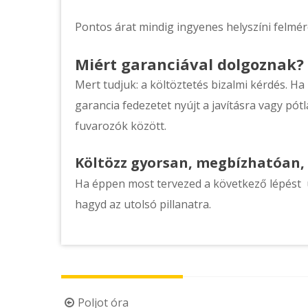
Pontos árat mindig ingyenes helyszíni felmé
Miért garanciával dolgoznak?
Mert tudjuk: a költöztetés bizalmi kérdés. Ha
garancia fedezetet nyújt a javításra vagy pótl
fuvarozók között.
Költözz gyorsan, megbízhatóan,
Ha éppen most tervezed a következő lépést új
hagyd az utolsó pillanatra.
Post
Poljot óra