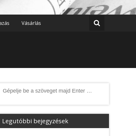
azás
Vásárlás
Keresés:
Legutóbbi bejegyzések