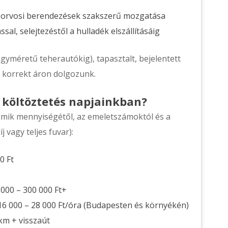
, orvosi berendezések szakszerű mozgatása
ssal, selejtezéstől a hulladék elszállításáig
gyméretű teherautókig), tapasztalt, bejelentett
, korrekt áron dolgozunk.
 költöztetés napjainkban?
lmik mennyiségétől, az emeletszámoktól és a
 vagy teljes fuvar):
0 Ft
 000 – 300 000 Ft+
 16 000 – 28 000 Ft/óra (Budapesten és környékén)
/km + visszaút