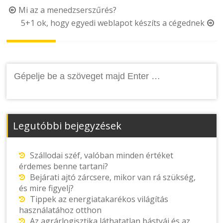
Post
Mi az a menedzserszűrés?
5+1 ok, hogy egyedi weblapot készíts a cégednek
navigation
Keresés:
Legutóbbi bejegyzések
Szállodai széf, valóban minden értéket
érdemes benne tartani?
Bejárati ajtó zárcsere, mikor van rá szükség,
és mire figyelj?
Tippek az energiatakarékos világítás
használatához otthon
Az agrárlogisztika láthatatlan bástyái és az