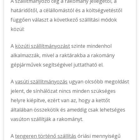
A szállítmányozó cég a rakomány jellegétől, a
határidőtől, a célállomástól és a költségvetéstől
függően választ a következő szállítási módok
közül:
A
közúti szállítmányozást
szinte mindenhol
alkalmazzák, mivel a raktárakba a rakomány
gépjárművek segítségével juttatható el.
A
vasúti szállítmányozás
ugyan olcsóbb megoldást
jelent, de sínhálózat nincs minden szükséges
helyre kiépítve, ezért van az, hogy a kettőt
általában összekötik és ameddig csak lehetséges
vasúton szállítják a rakományt.
A
tengeren történő szállítás
óriási mennyiségű