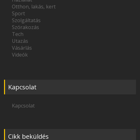
Otthon, lakás, kert
Sport
Szolgáltatás
Szórakozás
Tech
Utazás
Vásárlás
Videók
Kapcsolat
Kapcsolat
Cikk beküldés