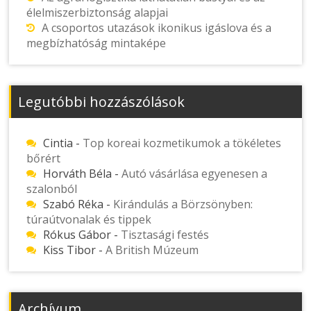
élelmiszerbiztonság alapjai
A csoportos utazások ikonikus igáslova és a
megbízhatóság mintaképe
Legutóbbi hozzászólások
Cintia
-
Top koreai kozmetikumok a tökéletes
bőrért
Horváth Béla
-
Autó vásárlása egyenesen a
szalonból
Szabó Réka
-
Kirándulás a Börzsönyben:
túraútvonalak és tippek
Rókus Gábor
-
Tisztasági festés
Kiss Tibor
-
A British Múzeum
Archívum