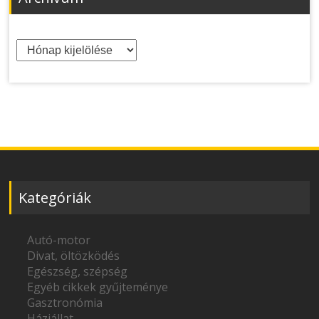
Archívum
Kategóriák
Autó-motor
Divat, öltözködés
Egészség, szépség
Egyéb cikkek gyűjteménye
Gasztronómia
Háziállat