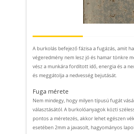
A burkolás befejező fázisa a fugázás, amit 
végeredmény nem lesz jó és hamar tönkre meh
vész a munkára fordított idő, energia és a n
és meggátolja a nedvesség bejutását.
Fuga mérete
Nem mindegy, hogy milyen típusú fugát vás
választásától. A burkolóanyagok közti széles
pontos a méretezés, akkor lehet egészen vékon
esetében 2mm a javasolt, hagyományos lapok