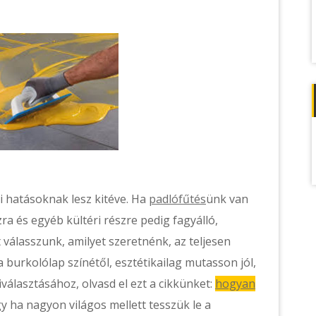
i hatásoknak lesz kitéve. Ha
padlófűtés
ünk van
ra és egyéb kültéri részre pedig fagyálló,
at válasszunk, amilyet szeretnénk, az teljesen
 burkolólap színétől, esztétikailag mutasson jól,
iválasztásához, olvasd el ezt a cikkünket:
hogyan
y ha nagyon világos mellett tesszük le a