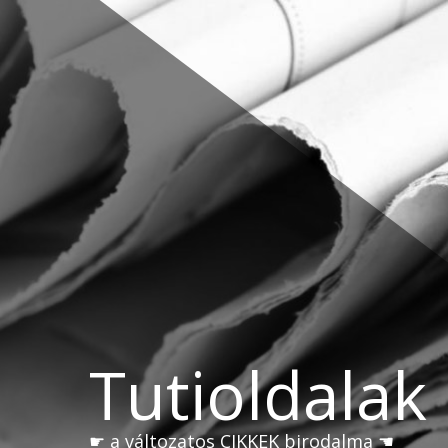
Skip
to
content
Tutioldalak
☛ a változatos CIKKEK birodalma ☚