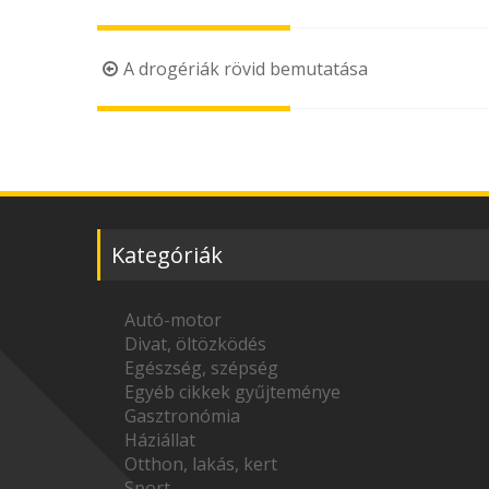
Post
A drogériák rövid bemutatása
navigation
Kategóriák
Autó-motor
Divat, öltözködés
Egészség, szépség
Egyéb cikkek gyűjteménye
Gasztronómia
Háziállat
Otthon, lakás, kert
Sport