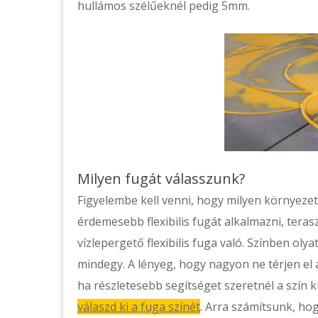
hullámos szélűeknél pedig 5mm.
Milyen fugát válasszunk?
Figyelembe kell venni, hogy milyen környezet
érdemesebb flexibilis fugát alkalmazni, terasz
vízlepergető flexibilis fuga való. Színben oly
mindegy. A lényeg, hogy nagyon ne térjen el a
ha részletesebb segítséget szeretnél a szín k
válaszd ki a fuga színét
. Arra számítsunk, hog