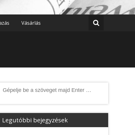
azás
Vásárlás
Keresés:
Legutóbbi bejegyzések