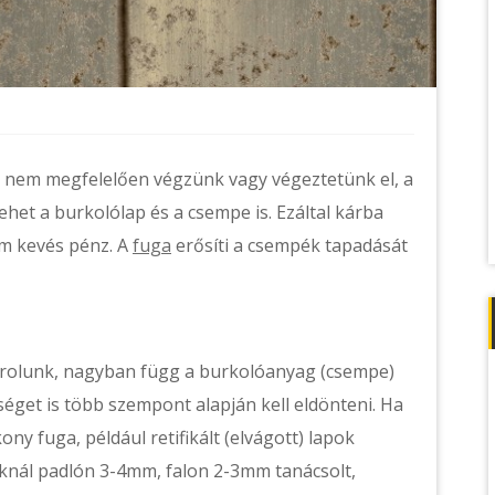
ha nem megfelelően végzünk vagy végeztetünk el, a
et a burkolólap és a csempe is. Ezáltal kárba
em kevés pénz. A
fuga
erősíti a csempék tapadását
árolunk, nagyban függ a burkolóanyag (csempe)
séget is több szempont alapján kell eldönteni. Ha
y fuga, például retifikált (elvágott) lapok
nál padlón 3-4mm, falon 2-3mm tanácsolt,