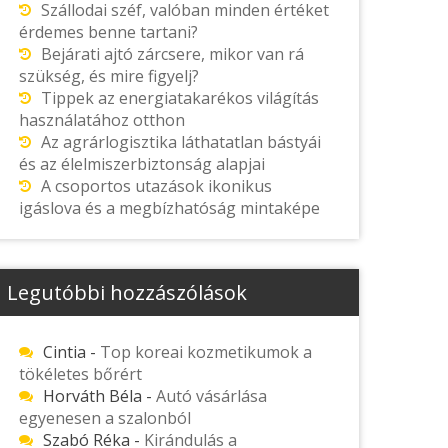
Szállodai széf, valóban minden értéket
érdemes benne tartani?
Bejárati ajtó zárcsere, mikor van rá
szükség, és mire figyelj?
Tippek az energiatakarékos világítás
használatához otthon
Az agrárlogisztika láthatatlan bástyái
és az élelmiszerbiztonság alapjai
A csoportos utazások ikonikus
igáslova és a megbízhatóság mintaképe
Legutóbbi hozzászólások
Cintia
-
Top koreai kozmetikumok a
tökéletes bőrért
Horváth Béla
-
Autó vásárlása
egyenesen a szalonból
Szabó Réka
-
Kirándulás a