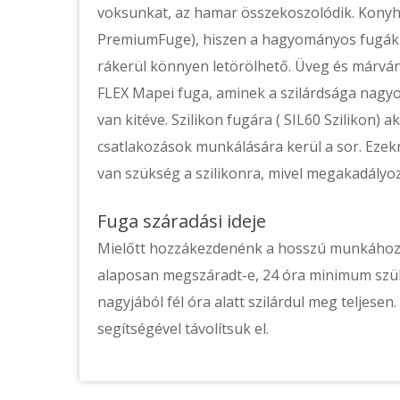
voksunkat, az hamar összekoszolódik. Konyh
PremiumFuge), hiszen a hagyományos fugákka
rákerül könnyen letörölhető. Üveg és márv
FLEX Mapei fuga, aminek a szilárdsága nagyo
van kitéve. Szilikon fugára ( SIL60 Szilikon)
csatlakozások munkálására kerül a sor. Ezekn
van szükség a szilikonra, mivel megakadályoz
Fuga száradási ideje
Mielőtt hozzákezdenénk a hosszú munkához, 
alaposan megszáradt-e, 24 óra minimum szü
nagyjából fél óra alatt szilárdul meg teljesen
segítségével távolítsuk el.