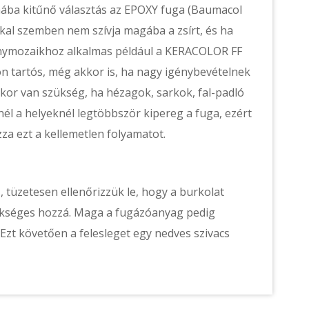
ába kitűnő választás az EPOXY fuga (Baumacol
l szemben nem szívja magába a zsírt, és ha
ánymozaikhoz alkalmas például a KERACOLOR FF
n tartós, még akkor is, ha nagy igénybevételnek
 akkor van szükség, ha hézagok, sarkok, fal-padló
él a helyeknél legtöbbször kipereg a fuga, ezért
za ezt a kellemetlen folyamatot.
tüzetesen ellenőrizzük le, hogy a burkolat
kséges hozzá. Maga a fugázóanyag pedig
. Ezt követően a felesleget egy nedves szivacs