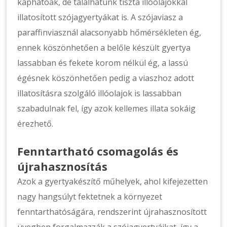
kaphatóak, de találhatunk tiszta illóolajokkal
illatosított szójagyertyákat is. A szójaviasz a
paraffinviasznál alacsonyabb hőmérsékleten ég,
ennek köszönhetően a belőle készült gyertya
lassabban és fekete korom nélkül ég, a lassú
égésnek köszönhetően pedig a viaszhoz adott
illatosításra szolgáló illóolajok is lassabban
szabadulnak fel, így azok kellemes illata sokáig
érezhető.
Fenntartható csomagolás és
újrahasznosítás
Azok a gyertyakészítő műhelyek, ahol kifejezetten
nagy hangsúlyt fektetnek a környezet
fenntarthatóságára, rendszerint újrahasznosított