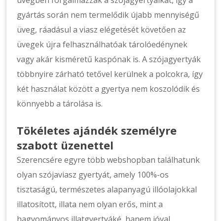
üvegben forgalmazzák a szójagyertyáikat, így a
gyártás során nem termelődik újabb mennyiségű
üveg, ráadásul a viasz elégetését követően az
üvegek újra felhasználhatóak tárolóedénynek
vagy akár kisméretű kaspónak is. A szójagyertyák
többnyire zárható tetővel kerülnek a polcokra, így
két használat között a gyertya nem koszolódik és
könnyebb a tárolása is.
Tökéletes ajándék személyre
szabott üzenettel
Szerencsére egyre több webshopban találhatunk
olyan szójaviasz gyertyát, amely 100%-os
tisztaságú, természetes alapanyagú illóolajokkal
illatosított, illata nem olyan erős, mint a
hagyományos illatgyertyáké, hanem jóval