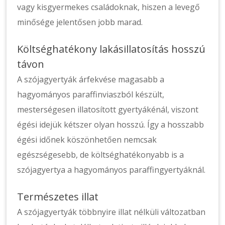
vagy kisgyermekes családoknak, hiszen a levegő
minősége jelentősen jobb marad.
Költséghatékony lakásillatosítás hosszú
távon
A szójagyertyák árfekvése magasabb a
hagyományos paraffinviaszból készült,
mesterségesen illatosított gyertyákénál, viszont
égési idejük kétszer olyan hosszú. Így a hosszabb
égési időnek köszönhetően nemcsak
egészségesebb, de költséghatékonyabb is a
szójagyertya a hagyományos paraffingyertyáknál.
Természetes illat
A szójagyertyák többnyire illat nélküli változatban