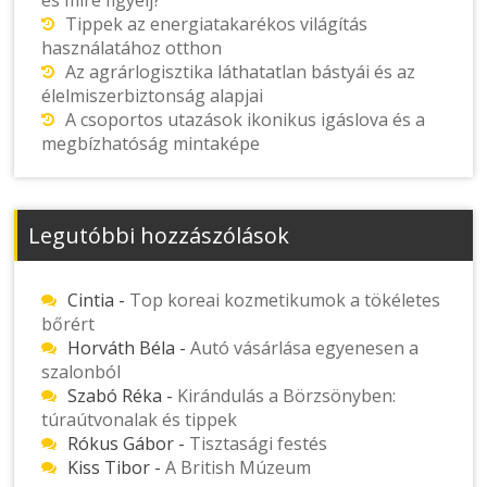
Tippek az energiatakarékos világítás
használatához otthon
Az agrárlogisztika láthatatlan bástyái és az
élelmiszerbiztonság alapjai
A csoportos utazások ikonikus igáslova és a
megbízhatóság mintaképe
Legutóbbi hozzászólások
Cintia
-
Top koreai kozmetikumok a tökéletes
bőrért
Horváth Béla
-
Autó vásárlása egyenesen a
szalonból
Szabó Réka
-
Kirándulás a Börzsönyben:
túraútvonalak és tippek
Rókus Gábor
-
Tisztasági festés
Kiss Tibor
-
A British Múzeum