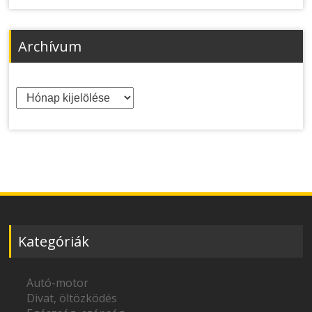
Archívum
Archívum
Kategóriák
Autó-motor
Divat, öltözködés