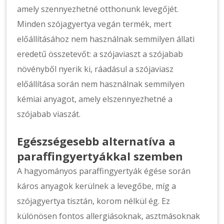
amely szennyezhetné otthonunk levegőjét.
Minden szójagyertya vegán termék, mert
előállításához nem használnak semmilyen állati
eredetű összetevőt: a szójaviaszt a szójabab
növényből nyerik ki, ráadásul a szójaviasz
előállítása során nem használnak semmilyen
kémiai anyagot, amely elszennyezhetné a
szójabab viaszát.
Egészségesebb alternatíva a
paraffingyertyákkal szemben
A hagyományos paraffingyertyák égése során
káros anyagok kerülnek a levegőbe, míg a
szójagyertya tisztán, korom nélkül ég. Ez
különösen fontos allergiásoknak, asztmásoknak