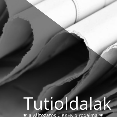
Skip
to
content
Tutioldalak
☛ a változatos CIKKEK birodalma ☚