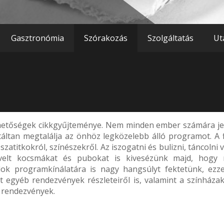
Gasztronómia
Szórakozás
Szolgáltatás
Ut
ehetőségek cikkgyűjteménye. Nem minden ember számára je
táltan megtalálja az önhöz legközelebb álló programot. A 
szatitkokról, színészekről. Az iszogatni és bulizni, táncolni
zkedvelt kocsmákat és pubokat is kivesézünk majd, hog
válok programkínálatára is nagy hangsúlyt fektetünk, ez
egyéb rendezvények részleteiről is, valamint a színházak, 
b rendezvények.