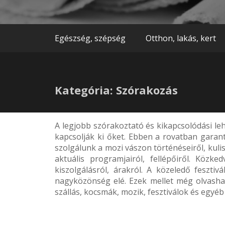
Egészség, szépség
Otthon, lakás, kert
Kategória: Szórakozás
A legjobb szórakoztató és kikapcsolódási l
kapcsolják ki őket. Ebben a rovatban garan
szolgálunk a mozi vászon történéseiről, kulis
aktuális programjairól, fellépőiről. Kö
kiszolgálásról, árakról. A közeledő feszti
nagyközönség elé. Ezek mellet még olvashat 
szállás, kocsmák, mozik, fesztiválok és egyé