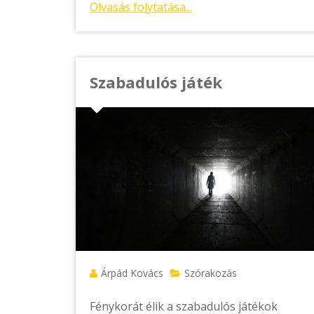
Olvasás folytatása...
Szabadulós játék
Árpád Kovács
Szórakozás
Fénykorát élik a szabadulós játékok