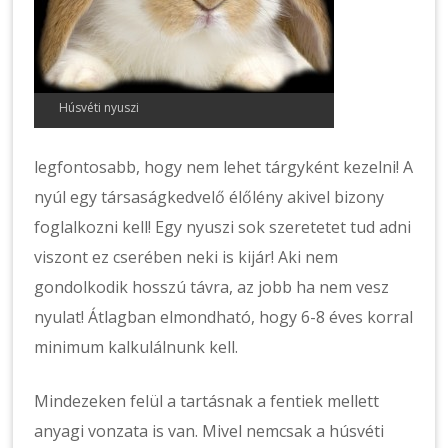
Húsvéti nyuszi
legfontosabb, hogy nem lehet tárgyként kezelni! A
nyúl egy társaságkedvelő élőlény akivel bizony
foglalkozni kell! Egy nyuszi sok szeretetet tud adni
viszont ez cserében neki is kijár! Aki nem
gondolkodik hosszú távra, az jobb ha nem vesz
nyulat! Átlagban elmondható, hogy 6-8 éves korral
minimum kalkulálnunk kell.
Mindezeken felül a tartásnak a fentiek mellett
anyagi vonzata is van. Mivel nemcsak a húsvéti