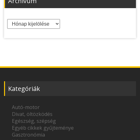
Archívum
Archívum
Kategóriák
Autó-motor
Divat, öltözködés
Egészség, szépség
Egyéb cikkek gyűjteménye
Gasztronómia