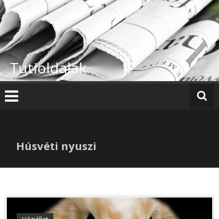
Skip
to
content
Tutioldalak
Húsvéti nyuszi