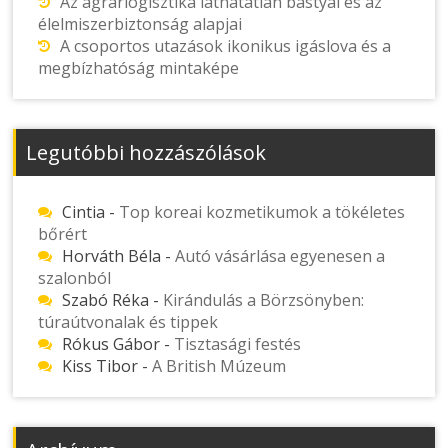
Az agrárlogisztika láthatatlan bástyái és az
élelmiszerbiztonság alapjai
A csoportos utazások ikonikus igáslova és a
megbízhatóság mintaképe
Legutóbbi hozzászólások
Cintia
-
Top koreai kozmetikumok a tökéletes
bőrért
Horváth Béla
-
Autó vásárlása egyenesen a
szalonból
Szabó Réka
-
Kirándulás a Börzsönyben:
túraútvonalak és tippek
Rókus Gábor
-
Tisztasági festés
Kiss Tibor
-
A British Múzeum