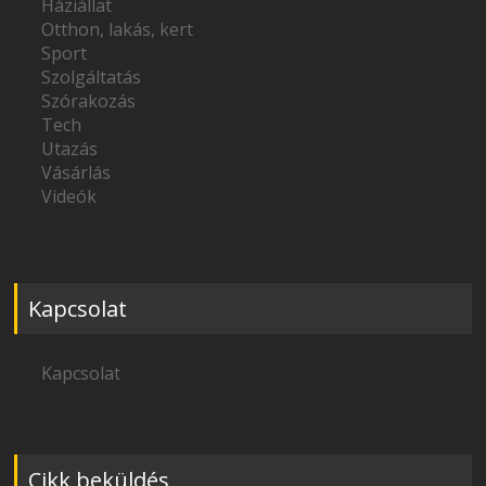
Háziállat
Otthon, lakás, kert
Sport
Szolgáltatás
Szórakozás
Tech
Utazás
Vásárlás
Videók
Kapcsolat
Kapcsolat
Cikk beküldés