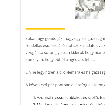
Sokan úgy gondolják, hogy egy kis gázszag m
rendelkezésünkre álló statisztikai adatok vis
vizsgálata során gyakran kiderül, hogy már e
komolyan, hogy ebből tragédia is lehet.
Ön ne legyintsen a problémára és ha gázszag
A következő pár pontban összefoglaljuk, hogy
Azonnal nyissunk ablakot és szellőztes
Minden nyílt lángot oltsunk el és a k