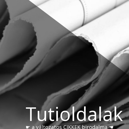
Skip
to
content
Tutioldalak
☛ a változatos CIKKEK birodalma ☚