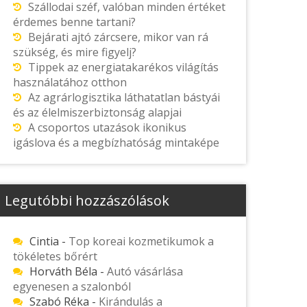
Szállodai széf, valóban minden értéket
érdemes benne tartani?
Bejárati ajtó zárcsere, mikor van rá
szükség, és mire figyelj?
Tippek az energiatakarékos világítás
használatához otthon
Az agrárlogisztika láthatatlan bástyái
és az élelmiszerbiztonság alapjai
A csoportos utazások ikonikus
igáslova és a megbízhatóság mintaképe
Legutóbbi hozzászólások
Cintia
-
Top koreai kozmetikumok a
tökéletes bőrért
Horváth Béla
-
Autó vásárlása
egyenesen a szalonból
Szabó Réka
-
Kirándulás a