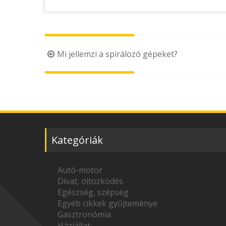
Post
Mi jellemzi a spirálozó gépeket?
navigation
Kategóriák
Autó-motor
Divat, öltözködés
Egészség, szépség
Egyéb cikkek gyűjteménye
Gasztronómia
Háziállat