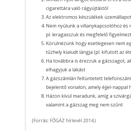
cigarettára való rágyújtástól
Az elektromos készülékek üzemállapot
Nem nyúlunk a villanykapcsolóhoz és 
pl. leragasszuk és megfelelő figyelmezte
Körülnézünk hogy esetlegesen nem egy 
tűzhely kialudt lángja (pl. kifutott az é
Ha továbbra is érezzük a gázszagot, a
elhagyjuk a lakást
A gázszámlán feltüntetett telefonszámo
bejelentő vonalon, amely éjjel-nappal 
Házon kívül maradunk, amíg a szivárgás
valamint a gázszag meg nem szűnt
(Forrás: FŐGÁZ hírlevél 2014.)