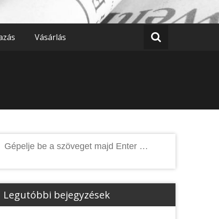
azás
Vásárlás
Keresés:
Legutóbbi bejegyzések