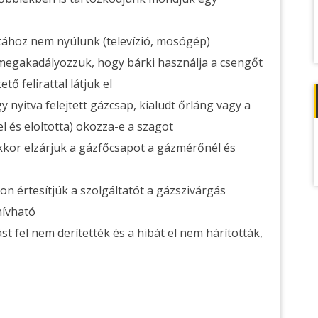
ához nem nyúlunk (televízió, mosógép)
megakadályozzuk, hogy bárki használja a csengőt
tő felirattal látjuk el
nyitva felejtett gázcsap, kialudt őrláng vagy a
tel és eloltotta) okozza-e a szagot
kkor elzárjuk a gázfőcsapot a gázmérőnél és
n értesítjük a szolgáltatót a gázszivárgás
hívható
t fel nem derítették és a hibát el nem hárították,