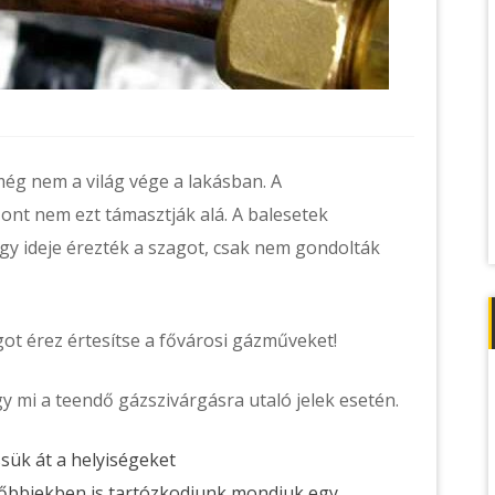
ég nem a világ vége a lakásban. A
zont nem ezt támasztják alá. A balesetek
gy ideje érezték a szagot, csak nem gondolták
ot érez értesítse a fővárosi gázműveket!
 mi a teendő gázszivárgásra utaló jelek esetén.
sük át a helyiségeket
ésőbbiekben is tartózkodjunk mondjuk egy