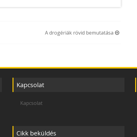
A drogériák rövid bemutatása
Kapcsolat
Kapcsolat
Cikk beküldés