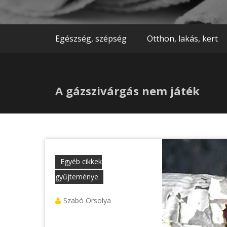
Egészség, szépség
Otthon, lakás, kert
A gázszivárgás nem játék
Egyéb cikkek
gyűjteménye
Szabó Orsolya