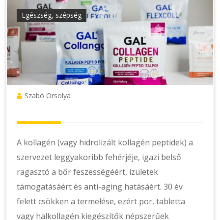
Egészség, szépség
Szabó Orsolya
A kollagén (vagy hidrolizált kollagén peptidek) a
szervezet leggyakoribb fehérjéje, igazi belső
ragasztó a bőr feszességéért, ízületek
támogatásáért és anti-aging hatásáért. 30 év
felett csökken a termelése, ezért por, tabletta
vagy halkollagén kiegészítők népszerűek