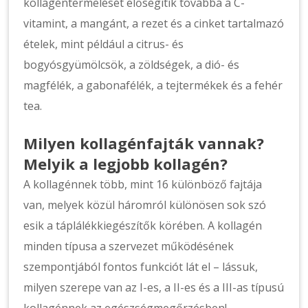
kollagéntermelését elősegítik továbbá a C-
vitamint, a mangánt, a rezet és a cinket tartalmazó
ételek, mint például a citrus- és
bogyósgyümölcsök, a zöldségek, a dió- és
magfélék, a gabonafélék, a tejtermékek és a fehér
tea.
Milyen kollagénfajták vannak?
Melyik a legjobb kollagén?
A kollagénnek több, mint 16 különböző fajtája
van, melyek közül háromról különösen sok szó
esik a táplálékkiegészítők körében. A kollagén
minden típusa a szervezet működésének
szempontjából fontos funkciót lát el – lássuk,
milyen szerepe van az I-es, a II-es és a III-as típusú