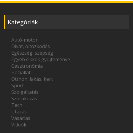
Kategóriák
Autó-motor
Divat, öltözködés
Egészség, szépség
Egyéb cikkek gyűjteménye
Gasztronómia
Háziállat
Otthon, lakás, kert
Sport
Szolgáltatás
Szórakozás
Tech
Utazás
Vásárlás
Videók