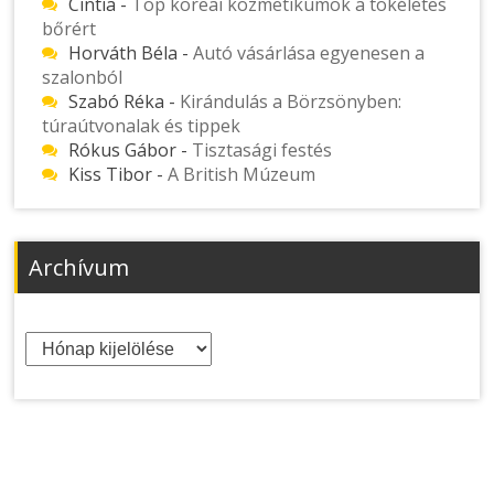
Cintia
-
Top koreai kozmetikumok a tökéletes
bőrért
Horváth Béla
-
Autó vásárlása egyenesen a
szalonból
Szabó Réka
-
Kirándulás a Börzsönyben:
túraútvonalak és tippek
Rókus Gábor
-
Tisztasági festés
Kiss Tibor
-
A British Múzeum
Archívum
Archívum