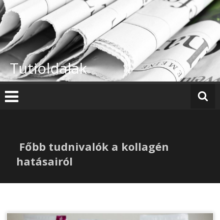
Skip
to
content
Tutioldalak
Főbb tudnivalók a kollagén
hatásairól