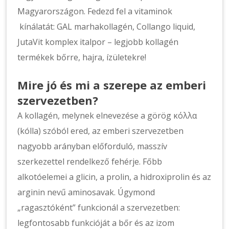
Magyarországon. Fedezd fel a vitaminok
kínálatát: GAL marhakollagén, Collango liquid,
JutaVit komplex italpor – legjobb kollagén
termékek bőrre, hajra, ízületekre!
Mire jó és mi a szerepe az emberi
szervezetben?
A kollagén, melynek elnevezése a görög κόλλα
(kólla) szóból ered, az emberi szervezetben
nagyobb arányban előforduló, masszív
szerkezettel rendelkező fehérje. Főbb
alkotóelemei a glicin, a prolin, a hidroxiprolin és az
arginin nevű aminosavak. Úgymond
„ragasztóként” funkcionál a szervezetben:
legfontosabb funkcióját a bőr és az izom