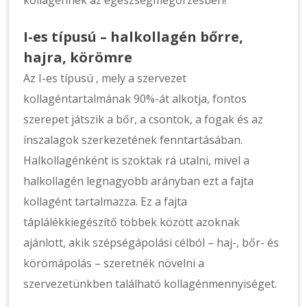
kollagénnek az egészségmegőrzésben!
I-es típusú – halkollagén bőrre,
hajra, körömre
Az I-es típusú , mely a szervezet
kollagéntartalmának 90%-át alkotja, fontos
szerepet játszik a bőr, a csontok, a fogak és az
ínszalagok szerkezetének fenntartásában.
Halkollagénként is szoktak rá utalni, mivel a
halkollagén legnagyobb arányban ezt a fajta
kollagént tartalmazza. Ez a fajta
táplálékkiegészítő többek között azoknak
ajánlott, akik szépségápolási célból – haj-, bőr- és
körömápolás – szeretnék növelni a
szervezetünkben található kollagénmennyiséget.