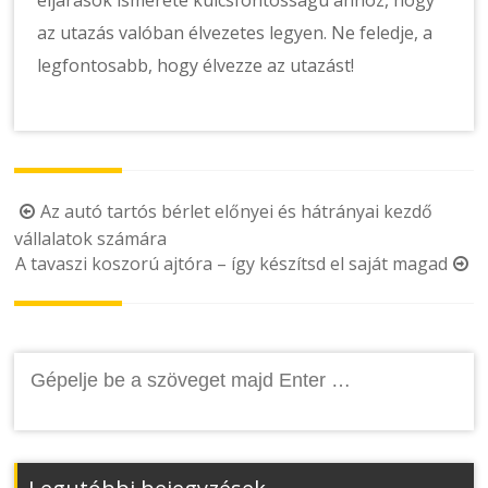
eljárások ismerete kulcsfontosságú ahhoz, hogy
az utazás valóban élvezetes legyen. Ne feledje, a
legfontosabb, hogy élvezze az utazást!
Post
Az autó tartós bérlet előnyei és hátrányai kezdő
vállalatok számára
navigation
A tavaszi koszorú ajtóra – így készítsd el saját magad
Keresés: