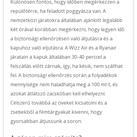
Különösen fontos, hogy időben megérkezzen a
repülőtérre, ha feladott poggyásza van. A
nemzetközi járatokra általában ajánlott legalább
két órával korábban megérkezni, hogy legyen idő
a biztonsági ellenőrzésen való átjutásra és a
kapuhoz való eljutásra. A Wizz Air és a Ryanair
járatain a kapuk általában 30-40 perccel a
felszállás előtt zárnak, így, ha késik, nem szállhat
fel. A biztonsági ellenőrzés során a folyadékok
mennyisége nem haladhatja meg a 100 ml-t, és
azokat átlátszó zacskóban kell elhelyezni.
Célszerű továbbá az öveket kicsatolni és a
zsebekből a fémtárgyakat kivenni, hogy
gyorsabban átjussunk a soron.