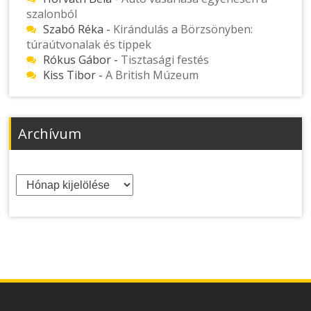
szalonból
Szabó Réka
-
Kirándulás a Börzsönyben:
túraútvonalak és tippek
Rókus Gábor
-
Tisztasági festés
Kiss Tibor
-
A British Múzeum
Archívum
Archívum