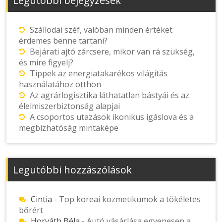
Legutóbbi bejegyzések
Szállodai széf, valóban minden értéket
érdemes benne tartani?
Bejárati ajtó zárcsere, mikor van rá szükség,
és mire figyelj?
Tippek az energiatakarékos világítás
használatához otthon
Az agrárlogisztika láthatatlan bástyái és az
élelmiszerbiztonság alapjai
A csoportos utazások ikonikus igáslova és a
megbízhatóság mintaképe
Legutóbbi hozzászólások
Cintia
-
Top koreai kozmetikumok a tökéletes
bőrért
Horváth Béla
-
Autó vásárlása egyenesen a