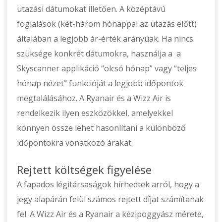
utazási dátumokat illetően. A középtávú
foglalások (két-három hónappal az utazás előtt)
általában a legjobb ár-érték arányúak. Ha nincs
szüksége konkrét dátumokra, használja a a
Skyscanner applikáció “olcsó hónap” vagy “teljes
hónap nézet” funkcióját a legjobb időpontok
megtalálásához. A Ryanair és a Wizz Air is
rendelkezik ilyen eszközökkel, amelyekkel
könnyen össze lehet hasonlítani a különböző
időpontokra vonatkozó árakat.
Rejtett költségek figyelése
A fapados légitársaságok hírhedtek arról, hogy a
jegy alapárán felül számos rejtett díjat számítanak
fel. A Wizz Air és a Ryanair a kézipoggyász mérete,