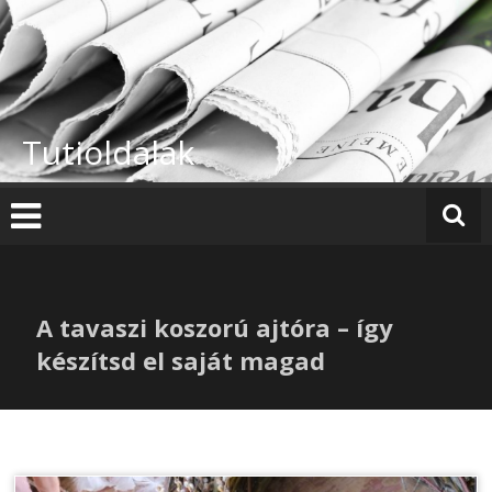
Skip
to
content
Tutioldalak
A tavaszi koszorú ajtóra – így
készítsd el saját magad