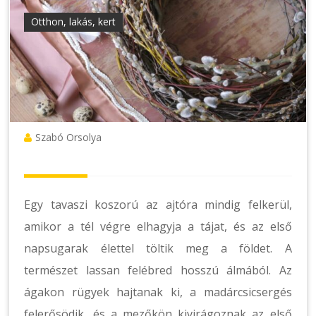
Otthon, lakás, kert
Szabó Orsolya
Egy tavaszi koszorú az ajtóra mindig felkerül,
amikor a tél végre elhagyja a tájat, és az első
napsugarak élettel töltik meg a földet. A
természet lassan felébred hosszú álmából. Az
ágakon rügyek hajtanak ki, a madárcsicsergés
felerősödik, és a mezőkön kivirágoznak az első