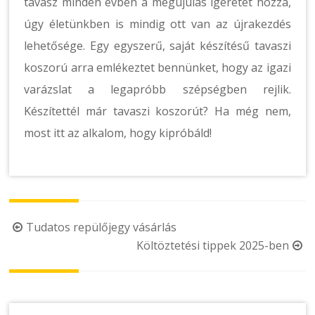
tavasz minden évben a megújulás ígéretét hozza,
úgy életünkben is mindig ott van az újrakezdés
lehetősége. Egy egyszerű, saját készítésű tavaszi
koszorú arra emlékeztet bennünket, hogy az igazi
varázslat a legapróbb szépségben rejlik.
Készítettél már tavaszi koszorút? Ha még nem,
most itt az alkalom, hogy kipróbáld!
Post
Tudatos repülőjegy vásárlás
Költöztetési tippek 2025-ben
navigation
Keresés: