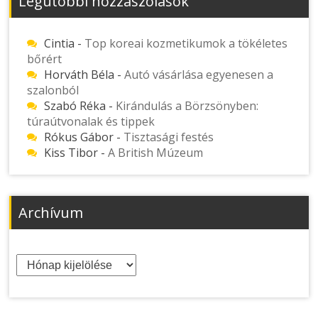
Legutóbbi hozzászólások
Cintia
-
Top koreai kozmetikumok a tökéletes
bőrért
Horváth Béla
-
Autó vásárlása egyenesen a
szalonból
Szabó Réka
-
Kirándulás a Börzsönyben:
túraútvonalak és tippek
Rókus Gábor
-
Tisztasági festés
Kiss Tibor
-
A British Múzeum
Archívum
Archívum