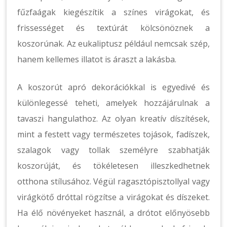
fűzfaágak kiegészítik a színes virágokat, és
frissességet és textúrát kölcsönöznek a
koszorúnak. Az eukaliptusz például nemcsak szép,
hanem kellemes illatot is áraszt a lakásba.
A koszorút apró dekorációkkal is egyedivé és
különlegessé teheti, amelyek hozzájárulnak a
tavaszi hangulathoz. Az olyan kreatív díszítések,
mint a festett vagy természetes tojások, fadíszek,
szalagok vagy tollak személyre szabhatják
koszorúját, és tökéletesen illeszkedhetnek
otthona stílusához. Végül ragasztópisztollyal vagy
virágkötő dróttal rögzítse a virágokat és díszeket.
Ha élő növényeket használ, a drótot előnyösebb