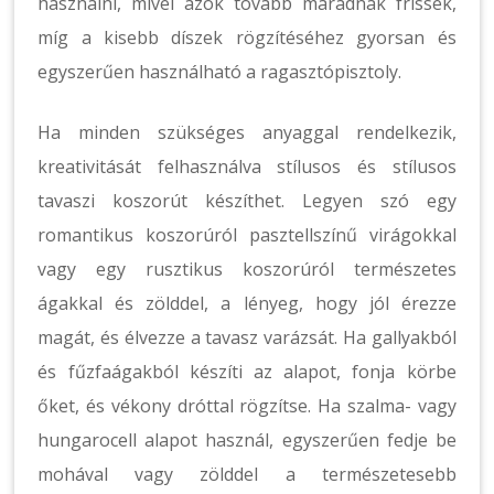
használni, mivel azok tovább maradnak frissek,
míg a kisebb díszek rögzítéséhez gyorsan és
egyszerűen használható a ragasztópisztoly.
Ha minden szükséges anyaggal rendelkezik,
kreativitását felhasználva stílusos és stílusos
tavaszi koszorút készíthet. Legyen szó egy
romantikus koszorúról pasztellszínű virágokkal
vagy egy rusztikus koszorúról természetes
ágakkal és zölddel, a lényeg, hogy jól érezze
magát, és élvezze a tavasz varázsát. Ha gallyakból
és fűzfaágakból készíti az alapot, fonja körbe
őket, és vékony dróttal rögzítse. Ha szalma- vagy
hungarocell alapot használ, egyszerűen fedje be
mohával vagy zölddel a természetesebb