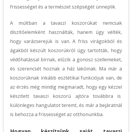
frissességet és a természet szépségét ünneplik.
A múltban a tavaszi koszorúkat nemcsak
díszítőelemként használták, hanem úgy vélték,
hogy varázserejük is van. A friss virágokból és
ágakból készült koszorúkról úgy tartották, hogy
védőhatással bírnak, elűzik a gonosz szellemeket,
és szerencsét hoznak a ház lakóinak. Ma már a
koszorúknak inkább esztétikai funkciójuk van, de
az érzés még mindig megmaradt, hogy egy kézzel
készített tavaszi koszorú ajtóra továbbra is
különleges hangulatot teremt, és már a bejáratnál
is behozza a frissességet az otthonunkba.
Hogyan készítsünk saját tavaszi