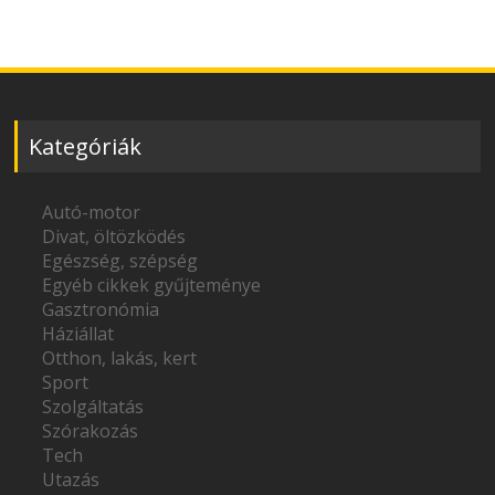
Kategóriák
Autó-motor
Divat, öltözködés
Egészség, szépség
Egyéb cikkek gyűjteménye
Gasztronómia
Háziállat
Otthon, lakás, kert
Sport
Szolgáltatás
Szórakozás
Tech
Utazás