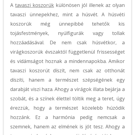
A
tavaszi koszorúk
különösen jól illenek az olyan
tavaszi ünnepekhez, mint a húsvét. A húsvéti
koszorúk még ünnepibbé tehetők kis
tojásfestmények, nyúlfigurák vagy tollak
hozzáadásával. De nem csak húsvétkor, a
virágkoszorúk évszaktól függetlenül frissességet
és vidámságot hoznak a mindennapokba. Amikor
tavaszi koszorút díszít, nem csak az otthonát
díszíti, hanem a természet szépségének egy
darabját viszi haza. Ahogy a virágok illata bejárja a
szobát, és a színek élettel töltik meg a teret, úgy
érezzük, hogy a természet közelebb húzódik
hozzánk. Ez a harmónia pedig nemcsak a
szemnek, hanem az elmének is jót tesz. Ahogy a