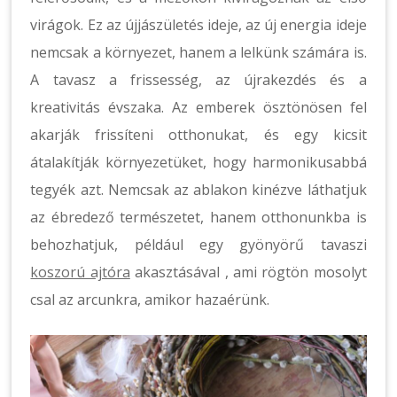
virágok. Ez az újjászületés ideje, az új energia ideje
nemcsak a környezet, hanem a lelkünk számára is.
A tavasz a frissesség, az újrakezdés és a
kreativitás évszaka. Az emberek ösztönösen fel
akarják frissíteni otthonukat, és egy kicsit
átalakítják környezetüket, hogy harmonikusabbá
tegyék azt. Nemcsak az ablakon kinézve láthatjuk
az ébredező természetet, hanem otthonunkba is
behozhatjuk, például egy gyönyörű tavaszi
koszorú ajtóra
akasztásával , ami rögtön mosolyt
csal az arcunkra, amikor hazaérünk.