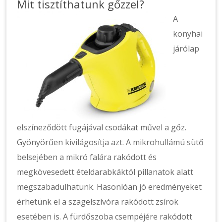
Mit tisztíthatunk gőzzel?
A
konyhai
járólap
elszíneződött fugájával csodákat művel a gőz.
Gyönyörűen kivilágosítja azt. A mikrohullámú sütő
belsejében a mikró falára rakódott és
megkövesedett ételdarabkáktól pillanatok alatt
megszabadulhatunk. Hasonlóan jó eredményeket
érhetünk el a szagelszívóra rakódott zsírok
esetében is. A fürdőszoba csempéjére rakódott