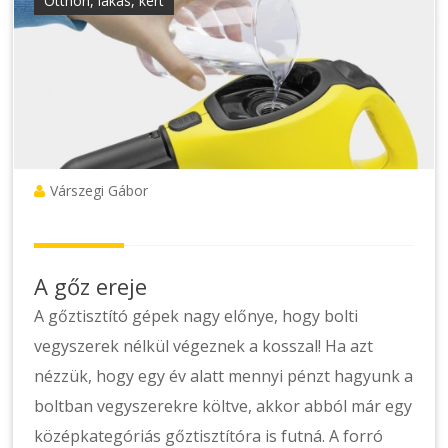
Otthon, lakás, kert
Várszegi Gábor
A gőz ereje
A gőztisztító gépek nagy előnye, hogy bolti
vegyszerek nélkül végeznek a kosszal! Ha azt
nézzük, hogy egy év alatt mennyi pénzt hagyunk a
boltban vegyszerekre költve, akkor abból már egy
középkategóriás gőztisztítóra is futná. A forró