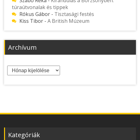
Szabó Réka
-
Kirándulás a Börzsönyben:
túraútvonalak és tippek
Rókus Gábor
-
Tisztasági festés
Kiss Tibor
-
A British Múzeum
Archívum
Archívum
Kategóriák