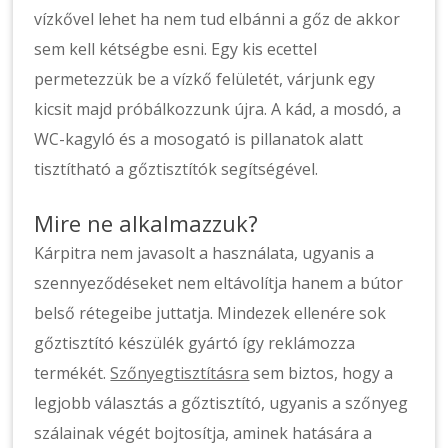
vízkővel lehet ha nem tud elbánni a gőz de akkor
sem kell kétségbe esni. Egy kis ecettel
permetezzük be a vízkő felületét, várjunk egy
kicsit majd próbálkozzunk újra. A kád, a mosdó, a
WC-kagyló és a mosogató is pillanatok alatt
tisztítható a gőztisztítók segítségével.
Mire ne alkalmazzuk?
Kárpitra nem javasolt a használata, ugyanis a
szennyeződéseket nem eltávolítja hanem a bútor
belső rétegeibe juttatja. Mindezek ellenére sok
gőztisztító készülék gyártó így reklámozza
termékét.
Szőnyegtisztításra
sem biztos, hogy a
legjobb választás a gőztisztító, ugyanis a szőnyeg
szálainak végét bojtosítja, aminek hatására a