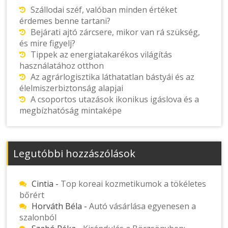
Szállodai széf, valóban minden értéket
érdemes benne tartani?
Bejárati ajtó zárcsere, mikor van rá szükség,
és mire figyelj?
Tippek az energiatakarékos világítás
használatához otthon
Az agrárlogisztika láthatatlan bástyái és az
élelmiszerbiztonság alapjai
A csoportos utazások ikonikus igáslova és a
megbízhatóság mintaképe
Legutóbbi hozzászólások
Cintia
-
Top koreai kozmetikumok a tökéletes
bőrért
Horváth Béla
-
Autó vásárlása egyenesen a
szalonból