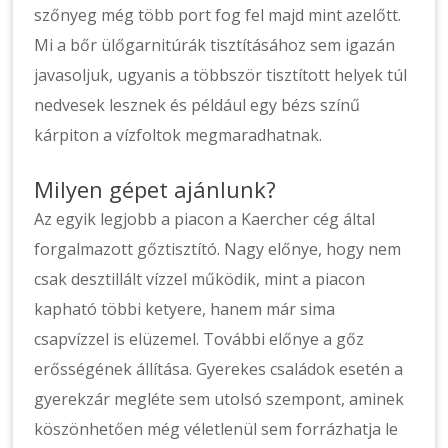
szőnyeg még több port fog fel majd mint azelőtt.
Mi a bőr ülőgarnitúrák tisztításához sem igazán
javasoljuk, ugyanis a többször tisztított helyek túl
nedvesek lesznek és például egy bézs színű
kárpiton a vízfoltok megmaradhatnak.
Milyen gépet ajánlunk?
Az egyik legjobb a piacon a Kaercher cég által
forgalmazott gőztisztító. Nagy előnye, hogy nem
csak desztillált vízzel működik, mint a piacon
kapható többi ketyere, hanem már sima
csapvízzel is elüzemel. További előnye a gőz
erősségének állítása. Gyerekes családok esetén a
gyerekzár megléte sem utolsó szempont, aminek
köszönhetően még véletlenül sem forrázhatja le