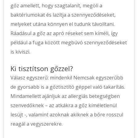
gőz amellett, hogy szagtalanít, megöli a
baktériumokat és lazítja a szennyeződéseket,
melyeket utána könnyen el tudunk távolítani.
Ráadásul a gőz az apró réseket sem kíméli, így
például a fuga között megbúvó szennyeződéseket
is kiviszi.
Ki tisztítson gőzzel?
Válasz egyszerű: mindenki! Nemcsak egyszerűbb
de gyorsabb is a gőztisztító géppel való takarítás.
Mindamellett ajánljuk az allergiás betegségben
szenvedőknek – az atkákra a gőz kíméletlenül
lesújt -, valamint azoknak akiknek a bőre rosszul
reagál a vegyszerekre.