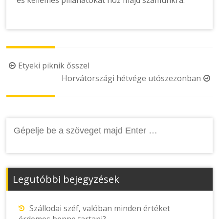
és kellemes pillanatokat hoz majd számunkra.
Post
Etyeki piknik ősszel
Horvátországi hétvége utószezonban
navigation
Keresés:
Legutóbbi bejegyzések
Szállodai széf, valóban minden értéket
érdemes benne tartani?