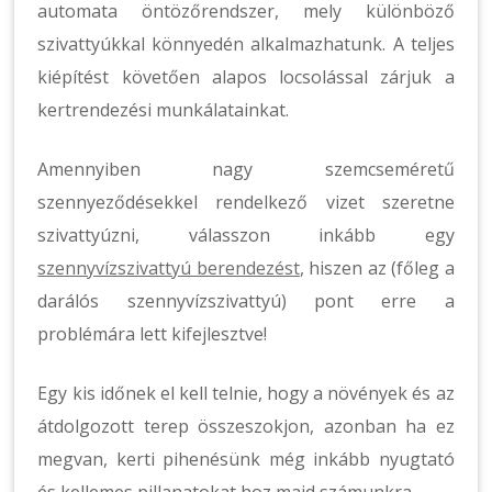
automata öntözőrendszer, mely különböző
szivattyúkkal könnyedén alkalmazhatunk. A teljes
kiépítést követően alapos locsolással zárjuk a
kertrendezési munkálatainkat.
Amennyiben nagy szemcseméretű
szennyeződésekkel rendelkező vizet szeretne
szivattyúzni, válasszon inkább egy
szennyvízszivattyú berendezést
, hiszen az (főleg a
darálós szennyvízszivattyú) pont erre a
problémára lett kifejlesztve!
Egy kis időnek el kell telnie, hogy a növények és az
átdolgozott terep összeszokjon, azonban ha ez
megvan, kerti pihenésünk még inkább nyugtató