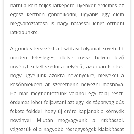
hatni a kert teljes látképére. Ilyenkor érdemes az
egész kertben gondolkodni, ugyanis egy elem
megváltoztatása is nagy hatással lehet otthoni
látképünkre.
A gondos tervezést a tisztítási folyamat követi. Itt
minden felesleges, illetve rossz helyen levő
növényt ki kell szedni a helyéről, azonban fontos,
hogy ügyeljünk azokra növényekre, melyeket a
későbbiekben át szeretnénk helyezni máshova.
Ha már megbontottunk valahol egy talaj részt,
érdemes lehet feljavítani azt egy kis tápanyag dús
fekete földdel, hogy új erőre kapjanak a környék
növényei. Miután megvagyunk a ritkítással,
végezzük el a nagyobb részegységek kialakítását