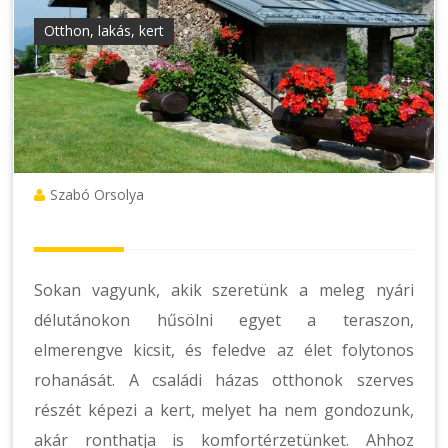
Otthon, lakás, kert
Szabó Orsolya
Sokan vagyunk, akik szeretünk a meleg nyári
délutánokon hűsölni egyet a teraszon,
elmerengve kicsit, és feledve az élet folytonos
rohanását. A családi házas otthonok szerves
részét képezi a kert, melyet ha nem gondozunk,
akár ronthatja is komfortérzetünket. Ahhoz