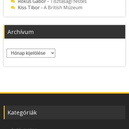
Rókus Gábor
-
Tisztasági festés
Kiss Tibor
-
A British Múzeum
Archívum
Archívum
Kategóriák