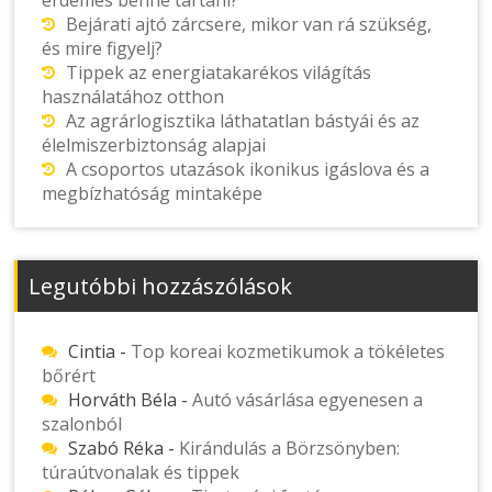
Bejárati ajtó zárcsere, mikor van rá szükség,
és mire figyelj?
Tippek az energiatakarékos világítás
használatához otthon
Az agrárlogisztika láthatatlan bástyái és az
élelmiszerbiztonság alapjai
A csoportos utazások ikonikus igáslova és a
megbízhatóság mintaképe
Legutóbbi hozzászólások
Cintia
-
Top koreai kozmetikumok a tökéletes
bőrért
Horváth Béla
-
Autó vásárlása egyenesen a
szalonból
Szabó Réka
-
Kirándulás a Börzsönyben:
túraútvonalak és tippek