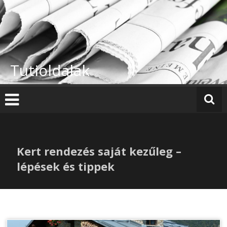
Skip
to
content
Tutioldalak
Kert rendezés saját kezűleg –
lépések és tippek