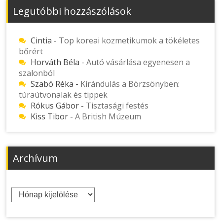
Legutóbbi hozzászólások
Cintia
-
Top koreai kozmetikumok a tökéletes
bőrért
Horváth Béla
-
Autó vásárlása egyenesen a
szalonból
Szabó Réka
-
Kirándulás a Börzsönyben:
túraútvonalak és tippek
Rókus Gábor
-
Tisztasági festés
Kiss Tibor
-
A British Múzeum
Archívum
Archívum