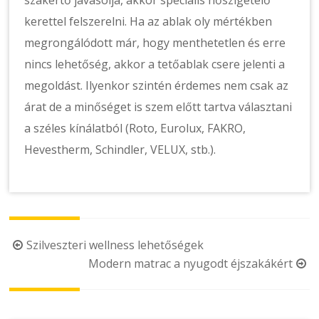
szakértő javasolja, akkor speciális hőszigetelő
kerettel felszerelni. Ha az ablak oly mértékben
megrongálódott már, hogy menthetetlen és erre
nincs lehetőség, akkor a tetőablak csere jelenti a
megoldást. Ilyenkor szintén érdemes nem csak az
árat de a minőséget is szem előtt tartva választani
a széles kínálatból (Roto, Eurolux, FAKRO,
Hevestherm, Schindler, VELUX, stb.).
Post
Szilveszteri wellness lehetőségek
Modern matrac a nyugodt éjszakákért
navigation