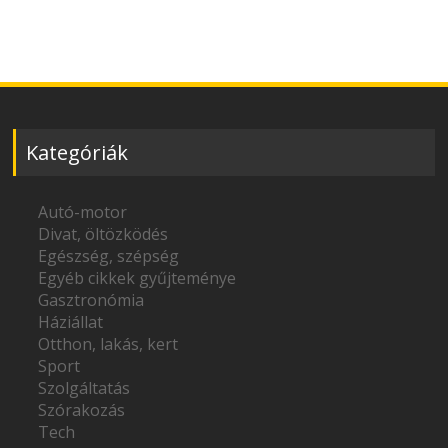
Kategóriák
Autó-motor
Divat, öltözködés
Egészség, szépség
Egyéb cikkek gyűjteménye
Gasztronómia
Háziállat
Otthon, lakás, kert
Sport
Szolgáltatás
Szórakozás
Tech