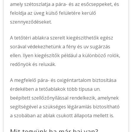
amely szétoszlatja a pára- és az esőcseppeket, és
feloldja az üveg külső felületére kerülő
szennyeződéseket.
A tetőtéri ablakra szerelt kiegészíthetők egész
sorával védekezhetünk a fény és uv sugárzás
ellen. Ilyen kiegészítők például a különböző rolók,
redőnyök és reluxák.
A megfelelő pára- és oxigéntartalom biztosítása
érdekében a tetőablakok több típusa un.
beépített szellőzőnyílással rendelkezik, amelynek
segítségével a szükséges légáramlás biztosítható
a szobában az ablak csukott állapota mellett is.
Mit tegyünk ha már baj van?