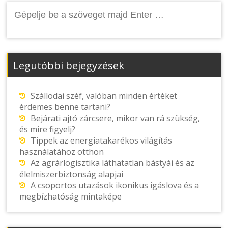
Keresés:
Legutóbbi bejegyzések
Szállodai széf, valóban minden értéket
érdemes benne tartani?
Bejárati ajtó zárcsere, mikor van rá szükség,
és mire figyelj?
Tippek az energiatakarékos világítás
használatához otthon
Az agrárlogisztika láthatatlan bástyái és az
élelmiszerbiztonság alapjai
A csoportos utazások ikonikus igáslova és a
megbízhatóság mintaképe