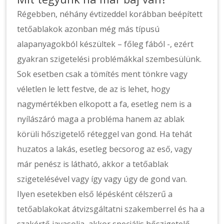
Régebben, néhány évtizeddel korábban beépített
tetőablakok azonban még más típusú
alapanyagokból készültek – főleg fából -, ezért
gyakran szigetelési problémákkal szembesülünk.
Sok esetben csak a tömítés ment tönkre vagy
véletlen le lett festve, de az is lehet, hogy
nagymértékben elkopott a fa, esetleg nem is a
nyílászáró maga a probléma hanem az ablak
körüli hőszigetelő réteggel van gond. Ha tehát
huzatos a lakás, esetleg becsorog az eső, vagy
már penész is látható, akkor a tetőablak
szigetelésével vagy így vagy úgy de gond van.
Ilyen esetekben első lépésként célszerű a
tetőablakokat átvizsgáltatni szakemberrel és ha a