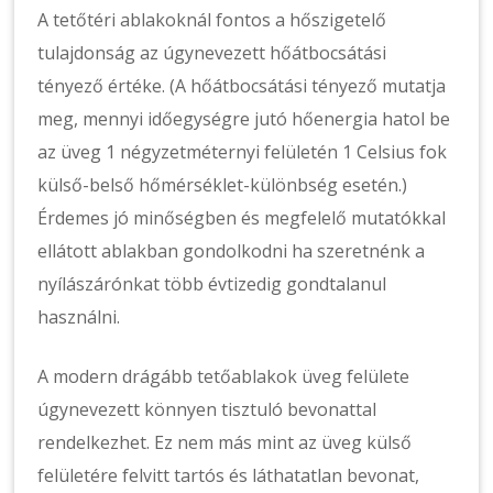
A tetőtéri ablakoknál fontos a hőszigetelő
tulajdonság az úgynevezett hőátbocsátási
tényező értéke. (A hőátbocsátási tényező mutatja
meg, mennyi időegységre jutó hőenergia hatol be
az üveg 1 négyzetméternyi felületén 1 Celsius fok
külső-belső hőmérséklet-különbség esetén.)
Érdemes jó minőségben és megfelelő mutatókkal
ellátott ablakban gondolkodni ha szeretnénk a
nyílászárónkat több évtizedig gondtalanul
használni.
A modern drágább tetőablakok üveg felülete
úgynevezett könnyen tisztuló bevonattal
rendelkezhet. Ez nem más mint az üveg külső
felületére felvitt tartós és láthatatlan bevonat,