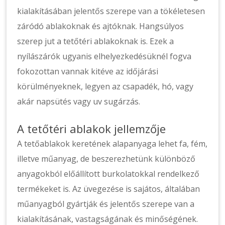
kialakításában jelentős szerepe van a tökéletesen
záródó ablakoknak és ajtóknak. Hangsúlyos
szerep jut a tetőtéri ablakoknak is. Ezek a
nyílászárók ugyanis elhelyezkedésüknél fogva
fokozottan vannak kitéve az időjárási
körülményeknek, legyen az csapadék, hó, vagy
akár napsütés vagy uv sugárzás.
A tetőtéri ablakok jellemzője
A tetőablakok keretének alapanyaga lehet fa, fém,
illetve műanyag, de beszerezhetünk különböző
anyagokból előállított burkolatokkal rendelkező
termékeket is. Az üvegezése is sajátos, általában
műanyagból gyártják és jelentős szerepe van a
kialakításának, vastagságának és minőségének.