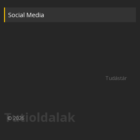
Social Media
Tudástár
Tutioldalak
© 2026