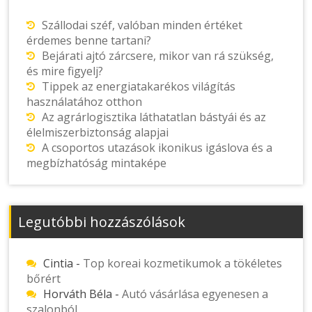
Szállodai széf, valóban minden értéket
érdemes benne tartani?
Bejárati ajtó zárcsere, mikor van rá szükség,
és mire figyelj?
Tippek az energiatakarékos világítás
használatához otthon
Az agrárlogisztika láthatatlan bástyái és az
élelmiszerbiztonság alapjai
A csoportos utazások ikonikus igáslova és a
megbízhatóság mintaképe
Legutóbbi hozzászólások
Cintia
-
Top koreai kozmetikumok a tökéletes
bőrért
Horváth Béla
-
Autó vásárlása egyenesen a
szalonból