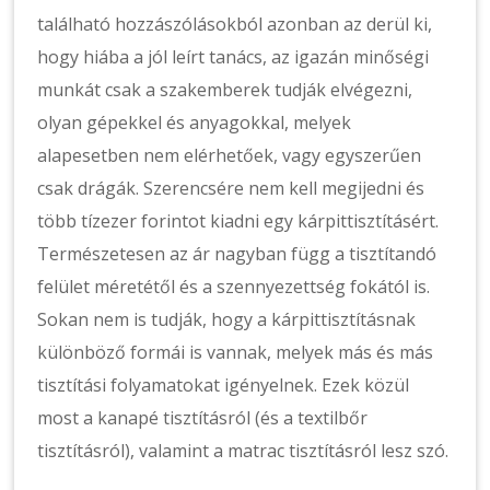
található hozzászólásokból azonban az derül ki,
hogy hiába a jól leírt tanács, az igazán minőségi
munkát csak a szakemberek tudják elvégezni,
olyan gépekkel és anyagokkal, melyek
alapesetben nem elérhetőek, vagy egyszerűen
csak drágák. Szerencsére nem kell megijedni és
több tízezer forintot kiadni egy kárpittisztításért.
Természetesen az ár nagyban függ a tisztítandó
felület méretétől és a szennyezettség fokától is.
Sokan nem is tudják, hogy a kárpittisztításnak
különböző formái is vannak, melyek más és más
tisztítási folyamatokat igényelnek. Ezek közül
most a kanapé tisztításról (és a textilbőr
tisztításról), valamint a matrac tisztításról lesz szó.