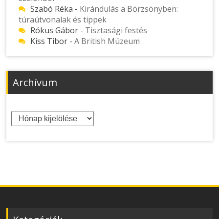
Szabó Réka
-
Kirándulás a Börzsönyben:
túraútvonalak és tippek
Rókus Gábor
-
Tisztasági festés
Kiss Tibor
-
A British Múzeum
Archívum
Archívum