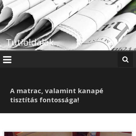
Skip
to
content
Tutioldalak
A matrac, valamint kanapé
tisztítás fontossága!