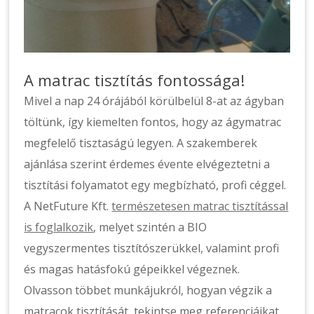
A matrac tisztítás fontossága!
Mivel a nap 24 órájából körülbelül 8-at az ágyban
töltünk, így kiemelten fontos, hogy az ágymatrac
megfelelő tisztaságú legyen. A szakemberek
ajánlása szerint érdemes évente elvégeztetni a
tisztítási folyamatot egy megbízható, profi céggel.
A NetFuture Kft.
természetesen matrac tisztítással
is foglalkozik
, melyet szintén a BIO
vegyszermentes tisztítószerükkel, valamint profi
és magas hatásfokú gépeikkel végeznek.
Olvasson többet munkájukról, hogyan végzik a
matracok tisztítását, tekintse meg referenciáikat.