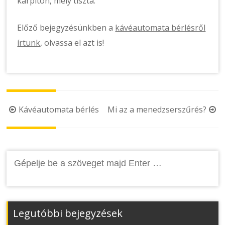
kárpiton, mely tiszta.
Előző bejegyzésünkben a
kávéautomata bérlésről
írtunk
, olvassa el azt is!
Post
Kávéautomata bérlés
Mi az a menedzserszűrés?
navigation
Keresés:
Legutóbbi bejegyzések