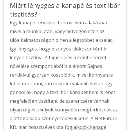
Miért lényeges a kanapé és textilbőr
tisztítás?
Egy kanapé rendkívül fontos elem a lakásban,
mivel a munka után, vagy hétvégén ezen az
ülőalkalmatosságon pihen a legtöbbet a család,
így lényeges, hogy bizonyos időközönként ki
legyen tisztítva. A higiénia és a komfortérzet
növelése szempontjából is ajánlott. Sajnos
rendkívül gyorsan koszolódik, mivel könnyen le
lehet enni, inni, ráfröcskölni valamit. Sokan úgy
gondolják, hogy a textilbőr kanapét nem is lehet
megfelelően tisztítani, de szerencsére vannak
olyan cégek, melyek könnyedén megbirkóznak az
alattomosabb szennyeződésekkel is. A NetFuture
Kft. már hosszú évek óta
foglalkozik kanapé