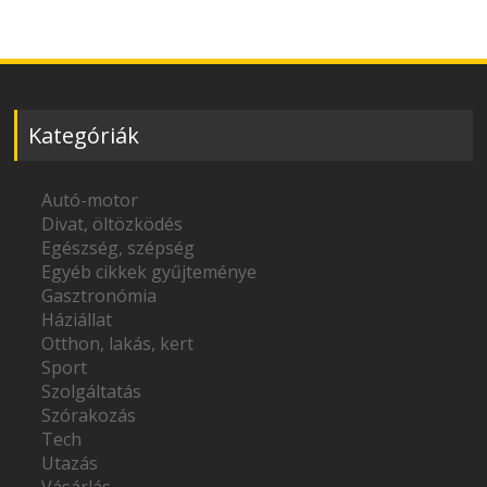
Kategóriák
Autó-motor
Divat, öltözködés
Egészség, szépség
Egyéb cikkek gyűjteménye
Gasztronómia
Háziállat
Otthon, lakás, kert
Sport
Szolgáltatás
Szórakozás
Tech
Utazás