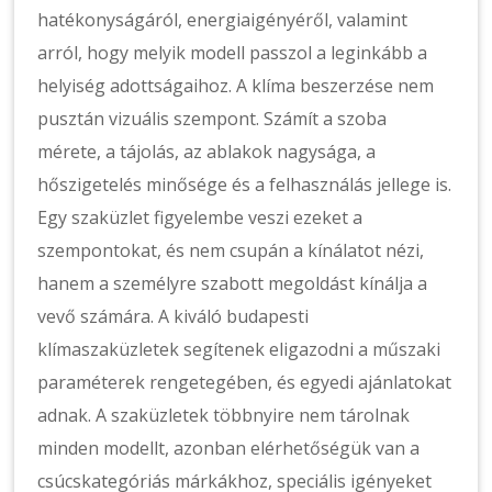
hatékonyságáról, energiaigényéről, valamint
arról, hogy melyik modell passzol a leginkább a
helyiség adottságaihoz. A klíma beszerzése nem
pusztán vizuális szempont. Számít a szoba
mérete, a tájolás, az ablakok nagysága, a
hőszigetelés minősége és a felhasználás jellege is.
Egy szaküzlet figyelembe veszi ezeket a
szempontokat, és nem csupán a kínálatot nézi,
hanem a személyre szabott megoldást kínálja a
vevő számára. A kiváló budapesti
klímaszaküzletek segítenek eligazodni a műszaki
paraméterek rengetegében, és egyedi ajánlatokat
adnak. A szaküzletek többnyire nem tárolnak
minden modellt, azonban elérhetőségük van a
csúcskategóriás márkákhoz, speciális igényeket