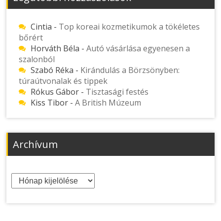
Cintia
-
Top koreai kozmetikumok a tökéletes
bőrért
Horváth Béla
-
Autó vásárlása egyenesen a
szalonból
Szabó Réka
-
Kirándulás a Börzsönyben:
túraútvonalak és tippek
Rókus Gábor
-
Tisztasági festés
Kiss Tibor
-
A British Múzeum
Archívum
Archívum