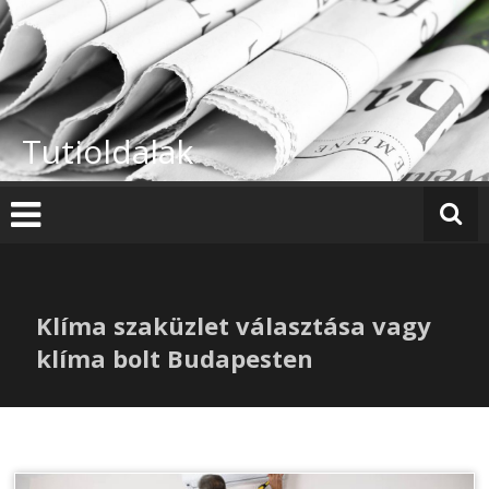
Skip
to
content
Tutioldalak
Klíma szaküzlet választása vagy
klíma bolt Budapesten