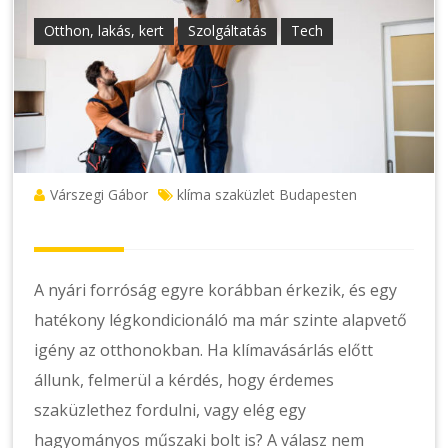
Otthon, lakás, kert
Szolgáltatás
Tech
Várszegi Gábor
klíma szaküzlet Budapesten
A nyári forróság egyre korábban érkezik, és egy
hatékony légkondicionáló ma már szinte alapvető
igény az otthonokban. Ha klímavásárlás előtt
állunk, felmerül a kérdés, hogy érdemes
szaküzlethez fordulni, vagy elég egy
hagyományos műszaki bolt is? A válasz nem