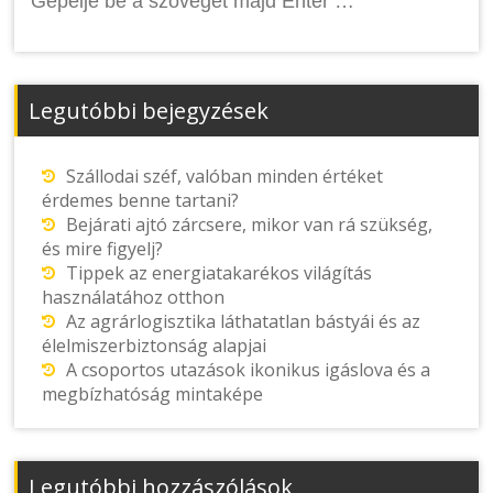
Legutóbbi bejegyzések
Szállodai széf, valóban minden értéket
érdemes benne tartani?
Bejárati ajtó zárcsere, mikor van rá szükség,
és mire figyelj?
Tippek az energiatakarékos világítás
használatához otthon
Az agrárlogisztika láthatatlan bástyái és az
élelmiszerbiztonság alapjai
A csoportos utazások ikonikus igáslova és a
megbízhatóság mintaképe
Legutóbbi hozzászólások