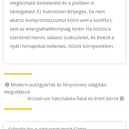
megbízható kivitelezést és a jövőben is
támogatást. Ez különösen lényeges, ha nem
akarsz kompromisszumot kötni sem a komfort,
sem az energiahatékonyság terén. Ha biztosra
szeretnél menni, válassz szaküzletet, és élvezd a
nyári hónapokat kellemes, hűvös környezetben.
Post
Modern autógyártás és fénycsöves világítási
megoldások
navigation
Arcszérum használata fiatal és érett bőrre
Keresés: