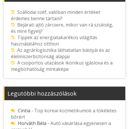
Szállodai széf, valóban minden értéket
érdemes benne tartani?
Bejárati ajtó zárcsere, mikor van rá szükség,
és mire figyelj?
Tippek az energiatakarékos világítás
használatához otthon
Az agrárlogisztika láthatatlan bástyái és az
élelmiszerbiztonság alapjai
A csoportos utazások ikonikus igáslova és a
megbízhatóság mintaképe
Legutóbbi hozzászólások
Cintia
-
Top koreai kozmetikumok a tökéletes
bőrért
Horváth Béla
-
Autó vásárlása egyenesen a