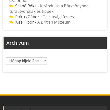
szalonból
Szabó Réka
-
Kirándulás a Börzsönyben:
túraútvonalak és tippek
Rókus Gábor
-
Tisztasági festés
Kiss Tibor
-
A British Múzeum
Archívum
Archívum