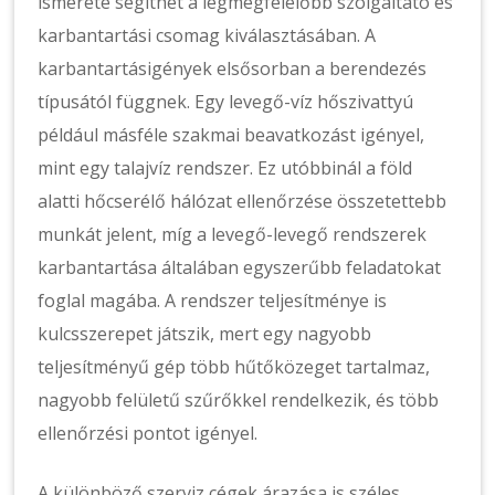
ismerete segíthet a legmegfelelőbb szolgáltató és
karbantartási csomag kiválasztásában. A
karbantartásigények elsősorban a berendezés
típusától függnek. Egy levegő-víz hőszivattyú
például másféle szakmai beavatkozást igényel,
mint egy talajvíz rendszer. Ez utóbbinál a föld
alatti hőcserélő hálózat ellenőrzése összetettebb
munkát jelent, míg a levegő-levegő rendszerek
karbantartása általában egyszerűbb feladatokat
foglal magába. A rendszer teljesítménye is
kulcsszerepet játszik, mert egy nagyobb
teljesítményű gép több hűtőközeget tartalmaz,
nagyobb felületű szűrőkkel rendelkezik, és több
ellenőrzési pontot igényel.
A különböző szerviz cégek árazása is széles