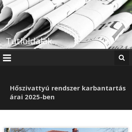
Skip
to
content
Tutioldalak
Hőszivattyú rendszer karbantartás
árai 2025-ben