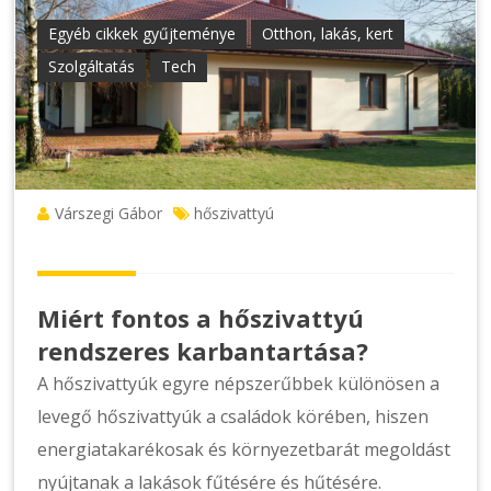
Egyéb cikkek gyűjteménye
Otthon, lakás, kert
Szolgáltatás
Tech
Várszegi Gábor
hőszivattyú
Miért fontos a hőszivattyú
rendszeres karbantartása?
A hőszivattyúk egyre népszerűbbek különösen a
levegő hőszivattyúk a családok körében, hiszen
energiatakarékosak és környezetbarát megoldást
nyújtanak a lakások fűtésére és hűtésére.