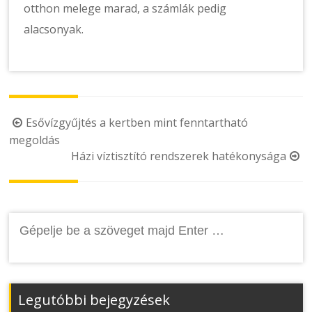
otthon melege marad, a számlák pedig
alacsonyak.
Post
Esővízgyűjtés a kertben mint fenntartható
megoldás
navigation
Házi víztisztító rendszerek hatékonysága
Keresés:
Legutóbbi bejegyzések