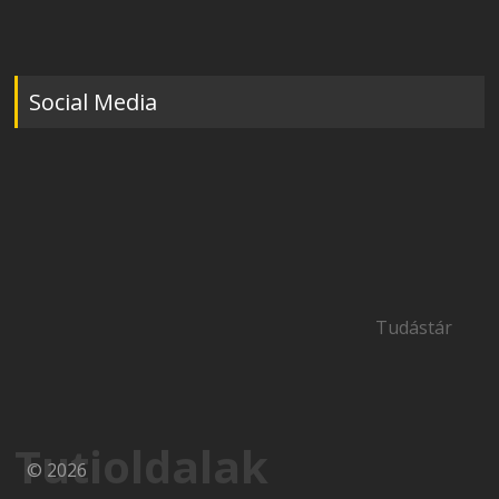
Social Media
Tudástár
Tutioldalak
© 2026