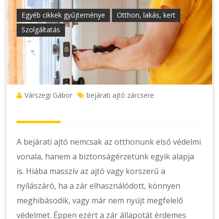
Egyéb cikkek gyűjteménye
Otthon, lakás, kert
Szolgáltatás
Várszegi Gábor
bejárati ajtó zárcsere
A bejárati ajtó nemcsak az otthonunk első védelmi
vonala, hanem a biztonságérzetünk egyik alapja
is. Hiába masszív az ajtó vagy korszerű a
nyílászáró, ha a zár elhasználódott, könnyen
meghibásodik, vagy már nem nyújt megfelelő
védelmet. Éppen ezért a zár állapotát érdemes