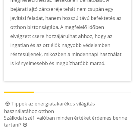
megnehezítheti az illetéktelen behatolást. A
bejárati ajtó zárcseréje tehát nem csupán egy
javítási feladat, hanem hosszú távú befektetés az
otthon biztonságába. A megfelelő időben
elvégzett csere hozzájárulhat ahhoz, hogy az
ingatlan és az ott élők nagyobb védelemben
részesüljenek, miközben a mindennapi használat
is kényelmesebb és megbízhatóbb marad.
Post
Tippek az energiatakarékos világítás
használatához otthon
navigation
Szállodai széf, valóban minden értéket érdemes benne
tartani?