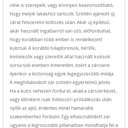
címe is szerepelt, vagy könnyen beazonosítható,
hogy melyik lakáshoz tartozik. Szintén ajánlott új
zárat felszerelni költözés után. Akár új építésű,
akár használt ingatlanról van szó, előfordulhat,
hogy korábban több ember is rendelkezett
kulccsal. A korábbi tulajdonosok, bérlők,
kivitelezők vagy szerelők által használt kulcsok
sorsa sok esetben ismeretlen, ezért a zárcsere
ilyenkor a biztonság egyik legegyszerűbb módja.
A meghibásodott zár szintén egyértelmű jelzés.
Ha a kulcs nehezen fordul el, akad a zárszerkezet,
vagy időnként csak többszöri próbálkozás után
nyílik az ajtó, érdemes minél hamarabb
szakemberhez fordulni. Egy elhasználódott zár
ugyanis a legrosszabb pillanatban mondhatja fel a