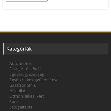
Kategóriák
Autó-motor
Divat, öltözködés
Egészség, szépség
Egyéb cikkek gyűjteménye
Gasztronómia
Háziállat
Otthon, lakás, kert
Sport
Szolgáltatás