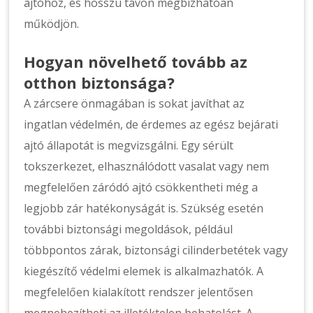
ajtóhoz, és hosszú távon megbízhatóan
működjön.
Hogyan növelhető tovább az
otthon biztonsága?
A zárcsere önmagában is sokat javíthat az
ingatlan védelmén, de érdemes az egész bejárati
ajtó állapotát is megvizsgálni. Egy sérült
tokszerkezet, elhasználódott vasalat vagy nem
megfelelően záródó ajtó csökkentheti még a
legjobb zár hatékonyságát is. Szükség esetén
további biztonsági megoldások, például
többpontos zárak, biztonsági cilinderbetétek vagy
kiegészítő védelmi elemek is alkalmazhatók. A
megfelelően kialakított rendszer jelentősen