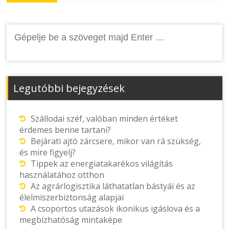
Keresés:
Legutóbbi bejegyzések
Szállodai széf, valóban minden értéket
érdemes benne tartani?
Bejárati ajtó zárcsere, mikor van rá szükség,
és mire figyelj?
Tippek az energiatakarékos világítás
használatához otthon
Az agrárlogisztika láthatatlan bástyái és az
élelmiszerbiztonság alapjai
A csoportos utazások ikonikus igáslova és a
megbízhatóság mintaképe