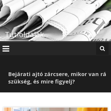
Skip
to
content
Tutioldalak
Bejárati ajtó zárcsere, mikor van rá
szükség, és mire figyelj?