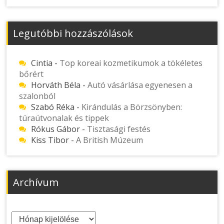
Legutóbbi hozzászólások
Cintia
-
Top koreai kozmetikumok a tökéletes
bőrért
Horváth Béla
-
Autó vásárlása egyenesen a
szalonból
Szabó Réka
-
Kirándulás a Börzsönyben:
túraútvonalak és tippek
Rókus Gábor
-
Tisztasági festés
Kiss Tibor
-
A British Múzeum
Archívum
Archívum