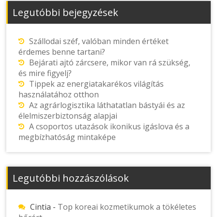
Legutóbbi bejegyzések
Szállodai széf, valóban minden értéket
érdemes benne tartani?
Bejárati ajtó zárcsere, mikor van rá szükség,
és mire figyelj?
Tippek az energiatakarékos világítás
használatához otthon
Az agrárlogisztika láthatatlan bástyái és az
élelmiszerbiztonság alapjai
A csoportos utazások ikonikus igáslova és a
megbízhatóság mintaképe
Legutóbbi hozzászólások
Cintia
-
Top koreai kozmetikumok a tökéletes