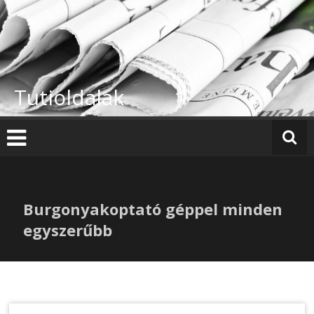
Skip
to
content
Tutioldalak
Burgonyakoptató géppel minden
egyszerűbb