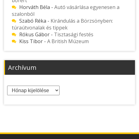
bőrért
Horváth Béla
-
Autó vásárlása egyenesen a
szalonból
Szabó Réka
-
Kirándulás a Börzsönyben:
túraútvonalak és tippek
Rókus Gábor
-
Tisztasági festés
Kiss Tibor
-
A British Múzeum
Archívum
Archívum