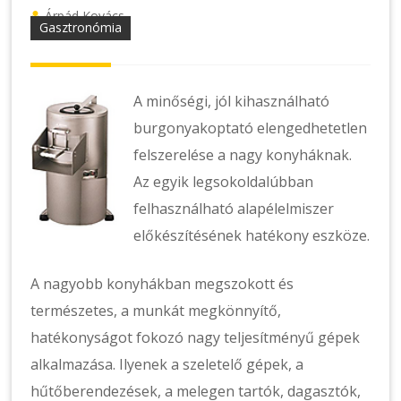
Árpád Kovács
Gasztronómia
A minőségi, jól kihasználható
burgonyakoptató elengedhetetlen
felszerelése a nagy konyháknak.
Az egyik legsokoldalúbban
felhasználható alapélelmiszer
előkészítésének hatékony eszköze.
A nagyobb konyhákban megszokott és
természetes, a munkát megkönnyítő,
hatékonyságot fokozó nagy teljesítményű gépek
alkalmazása. Ilyenek a szeletelő gépek, a
hűtőberendezések, a melegen tartók, dagasztók,