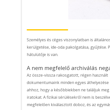
Személyes és céges viszonylatban is általános
kerülgetése, ide-oda pakolgatása, gyűjtése. P
hátulütője is van.
A nem megfelelő archiválás nega
Az össze-vissza rakosgatott, régen használt
dokumentumaink minden egyes áthelyezése 
ahhoz, hogy a későbbiekben ne találjuk meg 
iratokat. A fizikai sérülésekről nem is beszél
megfelelően kiválasztott doboz, és az egymá