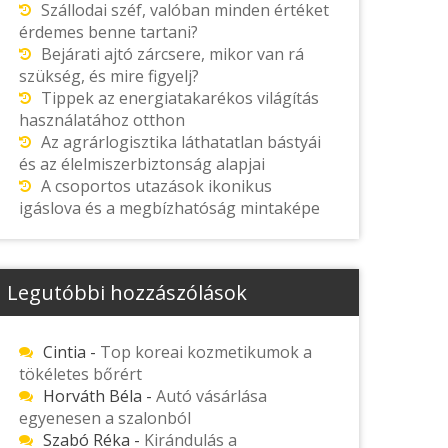
Szállodai széf, valóban minden értéket
érdemes benne tartani?
Bejárati ajtó zárcsere, mikor van rá
szükség, és mire figyelj?
Tippek az energiatakarékos világítás
használatához otthon
Az agrárlogisztika láthatatlan bástyái
és az élelmiszerbiztonság alapjai
A csoportos utazások ikonikus
igáslova és a megbízhatóság mintaképe
Legutóbbi hozzászólások
Cintia
-
Top koreai kozmetikumok a
tökéletes bőrért
Horváth Béla
-
Autó vásárlása
egyenesen a szalonból
Szabó Réka
-
Kirándulás a