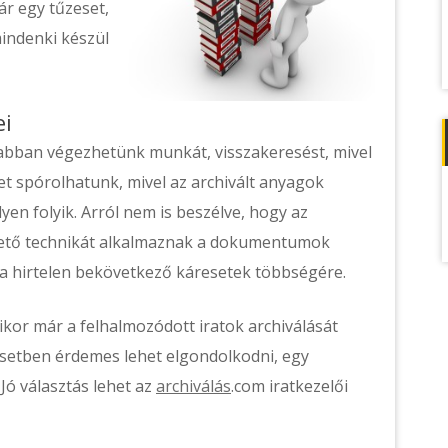
ár egy tűzeset,
indenki készül
ei
abban végezhetünk munkát, visszakeresést, mivel
yet spórolhatunk, mivel az archivált anyagok
elyen folyik. Arról nem is beszélve, hogy az
rhető technikát alkalmaznak a dokumentumok
a hirtelen bekövetkező káresetek többségére.
ikor már a felhalmozódott iratok archiválását
 esetben érdemes lehet elgondolkodni, egy
 Jó választás lehet az
archiválás
.com iratkezelői