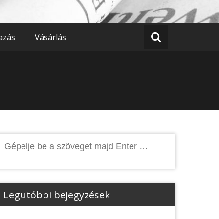
azás
Vásárlás
Keresés:
Legutóbbi bejegyzések