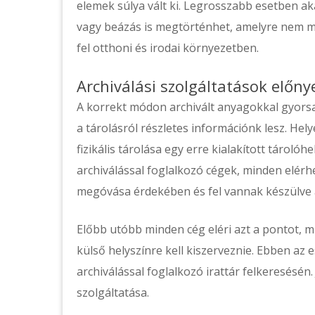
elemek súlya vált ki. Legrosszabb esetben ak
vagy beázás is megtörténhet, amelyre nem m
fel otthoni és irodai környezetben.
Archiválási szolgáltatások előny
A korrekt módon archivált anyagokkal gyors
a tárolásról részletes információnk lesz. Hel
fizikális tárolása egy erre kialakított tárolóh
archiválással foglalkozó cégek, minden elé
megóvása érdekében és fel vannak készülve 
Előbb utóbb minden cég eléri azt a pontot, m
külső helyszínre kell kiszerveznie. Ebben az
archiválással foglalkozó irattár felkeresésén.
szolgáltatása.