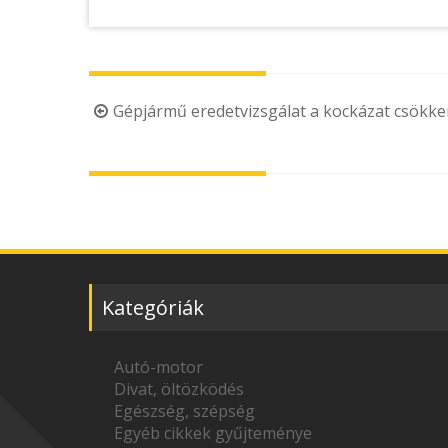
Post
Gépjármű eredetvizsgálat a kockázat csökk
navigation
Kategóriák
Autó-motor
Divat, öltözködés
Egészség, szépség
Egyéb cikkek gyűjteménye