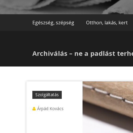
Egészség, szépség
Otthon, lakás, kert
Archiválás – ne a padlást terh
Szolgáltatás
Árpád Kovács