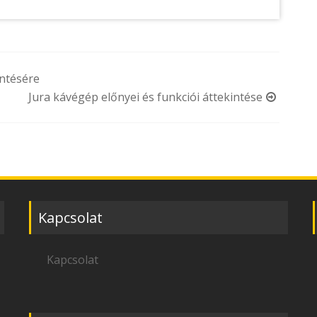
entésére
Jura kávégép előnyei és funkciói áttekintése
Kapcsolat
Kapcsolat