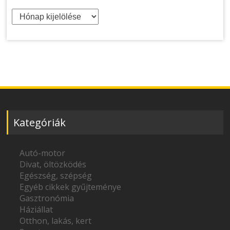
Archívum
Kategóriák
Autó-motor
Divat, öltözködés
Egészség, szépség
Egyéb cikkek gyűjteménye
Gasztronómia
Háziállat
Otthon, lakás, kert