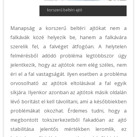
korszerű beltéri ajtó
Manapság a korszerű beltéri ajtókat nem a
falkávák közé helyezik be, hanem a falkávára
szerelik fel, a falvéget átfogóan. A helytelen
felmérésből adódó probléma legtöbbször úgy
jelentkezik, hogy az ajtótok nem elég széles, nem
éri el a fal vastagságát. ilyen esetben a probléma
orvosolható az ajtótok eltolásával a fal egyik
síkjára. Ilyenkor azonban az ajtótok másik oldalán
lévő borítást el kell távolítani, ami a későbbiekben
problémákat okozhat. Érdemes tudni, hogy a
megbontott tokszerkezetből fakadóan az ajtó
stabilitása jelentős mértékben leromlik, ez