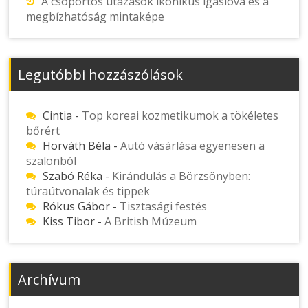
A csoportos utazások ikonikus igáslova és a
megbízhatóság mintaképe
Legutóbbi hozzászólások
Cintia
-
Top koreai kozmetikumok a tökéletes
bőrért
Horváth Béla
-
Autó vásárlása egyenesen a
szalonból
Szabó Réka
-
Kirándulás a Börzsönyben:
túraútvonalak és tippek
Rókus Gábor
-
Tisztasági festés
Kiss Tibor
-
A British Múzeum
Archívum