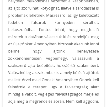
helytelen működéshez vezethet a későbbiekben,
az ajtó szorulhat, kotyoghat, illetve a záródással is
problémák lehetnek. Másrészről az így keletkezett
fedetlen falsarok könnyedén sérülhet,
bekoszolódhat. Fontos tehát, hogy megfelelő
méretek tudatában válasszuk ki és rendeljük meg
az új ajtónkat. Amennyiben biztosak akarunk lenni
benne, hogy ajtónk behelyezése
zökkenőmentesen végbemegy, válasszunk a
szakszerű ajtó beépítést
, hozzáértő szakembert.
Valószínűleg a szakember is a mély bélésű ajtótok
mellett érvel majd Önnek! Amennyiben Önnek kell
felmérnie a terepet, úgy a falvastagság alatt
mindig a vakolt, végleges falvastagságot mérje és
adja meg a megrendelés során. Nem kell aggódni,