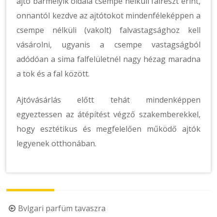
ajtó bármelyik oldala csempe nélküli falrészt érint,
onnantól kezdve az ajtótokot mindenféleképpen a
csempe nélküli (vakolt) falvastagsághoz kell
vásárolni, ugyanis a csempe vastagságból
adódóan a sima falfelületnél nagy hézag maradna
a tok és a fal között.
Ajtóvásárlás előtt tehát mindenképpen
egyeztessen az átépítést végző szakemberekkel,
hogy esztétikus és megfelelően működő ajtók
legyenek otthonában.
Post
Bvlgari parfüm tavaszra