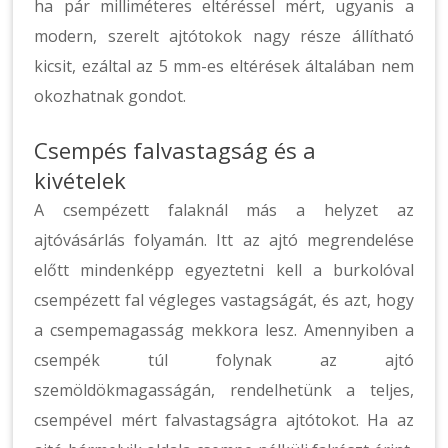
ha pár milliméteres eltéréssel mért, ugyanis a
modern, szerelt ajtótokok nagy része állítható
kicsit, ezáltal az 5 mm-es eltérések általában nem
okozhatnak gondot.
Csempés falvastagság és a
kivételek
A csempézett falaknál más a helyzet az
ajtóvásárlás folyamán. Itt az ajtó megrendelése
előtt mindenképp egyeztetni kell a burkolóval
csempézett fal végleges vastagságát, és azt, hogy
a csempemagasság mekkora lesz. Amennyiben a
csempék túl folynak az ajtó
szemöldökmagasságán, rendelhetünk a teljes,
csempével mért falvastagságra ajtótokot. Ha az