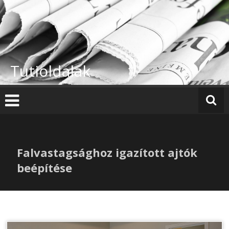
Skip
to
content
Tutioldalak
Falvastagsághoz igazított ajtók
beépítése