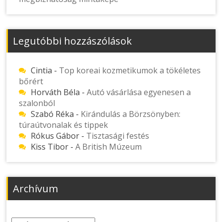
Legutóbbi hozzászólások
Cintia
-
Top koreai kozmetikumok a tökéletes
bőrért
Horváth Béla
-
Autó vásárlása egyenesen a
szalonból
Szabó Réka
-
Kirándulás a Börzsönyben:
túraútvonalak és tippek
Rókus Gábor
-
Tisztasági festés
Kiss Tibor
-
A British Múzeum
Archívum
Archívum