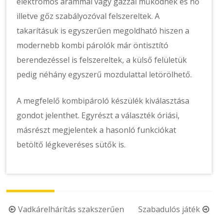
elektromos árammal vagy gázzal működnek és hő
illetve gőz szabályozóval felszereltek. A
takarításuk is egyszerűen megoldható hiszen a
modernebb kombi párolók már öntisztító
berendezéssel is felszereltek, a külső felületük
pedig néhány egyszerű mozdulattal letörölhető.
A megfelelő kombipároló készülék kiválasztása
gondot jelenthet. Egyrészt a választék óriási,
másrészt megjelentek a hasonló funkciókat
betöltő légkeveréses sütők is.
Post
Vadkárelhárítás szakszerűen
Szabadulós játék