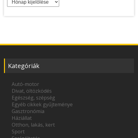
Kategóriák
Autó-motor
Divat, öltözködés
Egészség, szépség
Egyéb cikkek gyűjteménye
Gasztronómia
Háziállat
Otthon, lakás, kert
Sport