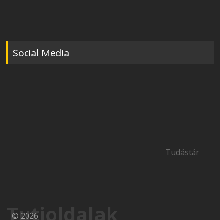
Social Media
Tudástár
Tutioldalak
© 2026