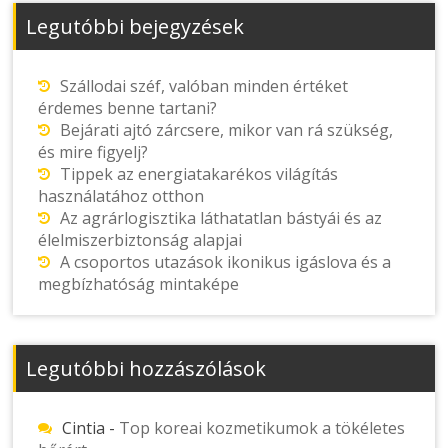
Legutóbbi bejegyzések
Szállodai széf, valóban minden értéket
érdemes benne tartani?
Bejárati ajtó zárcsere, mikor van rá szükség,
és mire figyelj?
Tippek az energiatakarékos világítás
használatához otthon
Az agrárlogisztika láthatatlan bástyái és az
élelmiszerbiztonság alapjai
A csoportos utazások ikonikus igáslova és a
megbízhatóság mintaképe
Legutóbbi hozzászólások
Cintia
-
Top koreai kozmetikumok a tökéletes