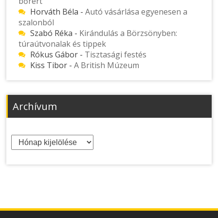
bőrért
Horváth Béla
-
Autó vásárlása egyenesen a
szalonból
Szabó Réka
-
Kirándulás a Börzsönyben:
túraútvonalak és tippek
Rókus Gábor
-
Tisztasági festés
Kiss Tibor
-
A British Múzeum
Archívum
Archívum