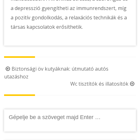
a depresszió gyengítheti az immunrendszert, míg
a pozitív gondolkodás, a relaxációs technikák és a
társas kapcsolatok erősíthetik.
Post
Biztonsági öv kutyáknak: útmutató autós
utazáshoz
navigation
Wc tisztítók és illatosítók
Keresés: