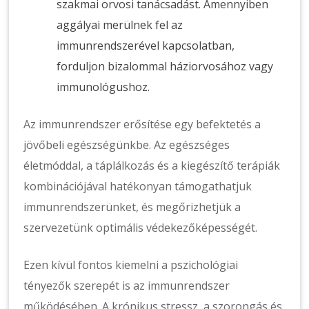
szakmai orvosi tanácsadást. Amennyiben
aggályai merülnek fel az
immunrendszerével kapcsolatban,
forduljon bizalommal háziorvosához vagy
immunológushoz.
Az immunrendszer erősítése egy befektetés a
jövőbeli egészségünkbe. Az egészséges
életmóddal, a táplálkozás és a kiegészítő terápiák
kombinációjával hatékonyan támogathatjuk
immunrendszerünket, és megőrizhetjük a
szervezetünk optimális védekezőképességét.
Ezen kívül fontos kiemelni a pszichológiai
tényezők szerepét is az immunrendszer
működésében. A krónikus stressz, a szorongás és