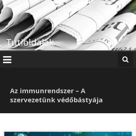
Skip
to
content
Tutioldalak
Az immunrendszer – A
szervezetünk védőbástyája