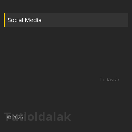
Social Media
Tudástár
Tutioldalak
© 2026