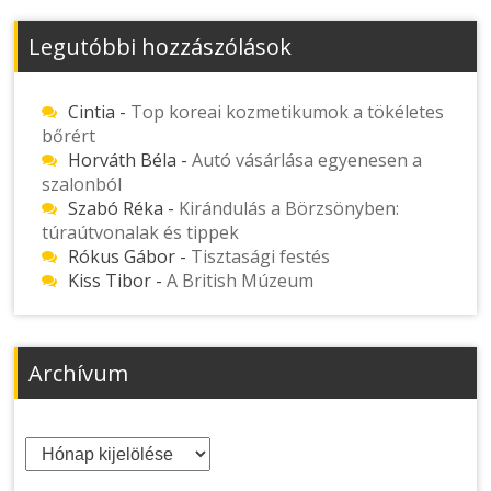
Legutóbbi hozzászólások
Cintia
-
Top koreai kozmetikumok a tökéletes
bőrért
Horváth Béla
-
Autó vásárlása egyenesen a
szalonból
Szabó Réka
-
Kirándulás a Börzsönyben:
túraútvonalak és tippek
Rókus Gábor
-
Tisztasági festés
Kiss Tibor
-
A British Múzeum
Archívum
Archívum