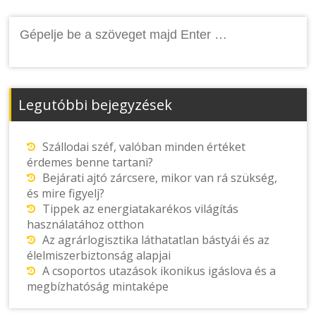
Keresés:
Legutóbbi bejegyzések
Szállodai széf, valóban minden értéket
érdemes benne tartani?
Bejárati ajtó zárcsere, mikor van rá szükség,
és mire figyelj?
Tippek az energiatakarékos világítás
használatához otthon
Az agrárlogisztika láthatatlan bástyái és az
élelmiszerbiztonság alapjai
A csoportos utazások ikonikus igáslova és a
megbízhatóság mintaképe