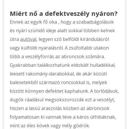
Miért nő a defektveszély nyáron?
Ennek az egyik fő oka , hogy a szabadságolások
és nyári szünidő ideje alatt sokkal többen kelnek
útra
autóval
, legyen szó belföldi kirándulásról
vagy külföldi nyaralásról. A zsúfoltabb utakon
több a veszélyforrás az abroncsok számára.
Gyakrabban találkozhatunk eldobált hulladékkal,
leesett rakomány-darabokkal, de akár közúti
balesetekből származó roncsokkal is, melyek
között könnyen defektet kaphatunk. A torlódások,
dugók ráadásul megsokszorozzák ezt a veszélyt,
hiszen a lassú araszolás közben az abroncsok
folyamatosan ki vannak téve a káros úthibáknak,
mint az éles kövek vagy mély gödrök.