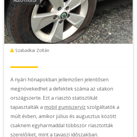
Autó-motor
Szabadkai Zoltán
A nyári hónapokban jellemzően jelentősen
megnövekedhet a defektek száma az utakon
országszerte. Ezt a riasztó statisztikát
tapasztalták a
mobil gumiszervíz
szolgáltatók a
múlt évben, amikor július és augusztus között
csaknem egyharmaddal többször riasztották
szerelőiket, mint a tavaszi időszakban.