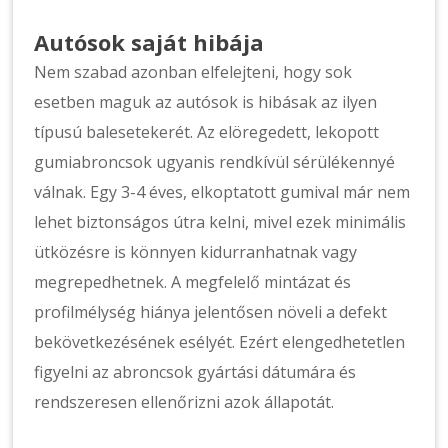
Autósok saját hibája
Nem szabad azonban elfelejteni, hogy sok
esetben maguk az autósok is hibásak az ilyen
típusú balesetekerét. Az elöregedett, lekopott
gumiabroncsok ugyanis rendkívül sérülékennyé
válnak. Egy 3-4 éves, elkoptatott gumival már nem
lehet biztonságos útra kelni, mivel ezek minimális
ütközésre is könnyen kidurranhatnak vagy
megrepedhetnek. A megfelelő mintázat és
profilmélység hiánya jelentősen növeli a defekt
bekövetkezésének esélyét. Ezért elengedhetetlen
figyelni az abroncsok gyártási dátumára és
rendszeresen ellenőrizni azok állapotát.