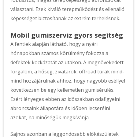
robusztus, magas terepképességű abroncsokat
választani. Ezek kiváló terepműködést és ellenálló
képességet biztosítanak az extrém terhelésnek.
Mobil gumiszerviz gyors segítség
A fentiek alapján látható, hogy a nyári
hónapokban számos körülmény fokozza a
defektek kockázatát az utakon. A megnövekedett
forgalom, a hőség, zivatarok, offroad túrák mind-
mind hozzájárulnak ahhoz, hogy nagyobb eséllyel
következzen be egy kellemetlen gumisérülés.
Ezért lényeges ebben az időszakban odafigyelni
abroncsaink állapotára és időben lecserélni
azokat, ha minőségük megkívánja.
Sajnos azonban a leggondosabb előkészületek