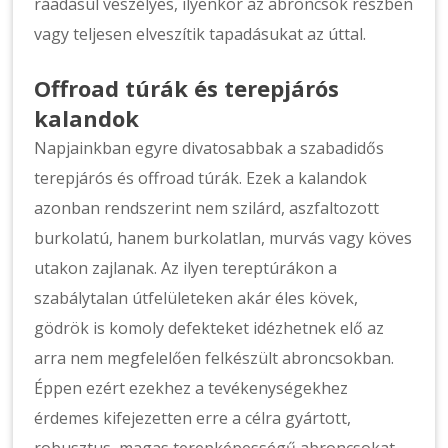
ráadásul veszélyes, ilyenkor az abroncsok részben
vagy teljesen elveszítik tapadásukat az úttal.
Offroad túrák és terepjárós
kalandok
Napjainkban egyre divatosabbak a szabadidős
terepjárós és offroad túrák. Ezek a kalandok
azonban rendszerint nem szilárd, aszfaltozott
burkolatú, hanem burkolatlan, murvás vagy köves
utakon zajlanak. Az ilyen tereptúrákon a
szabálytalan útfelületeken akár éles kövek,
gödrök is komoly defekteket idézhetnek elő az
arra nem megfelelően felkészült abroncsokban.
Éppen ezért ezekhez a tevékenységekhez
érdemes kifejezetten erre a célra gyártott,