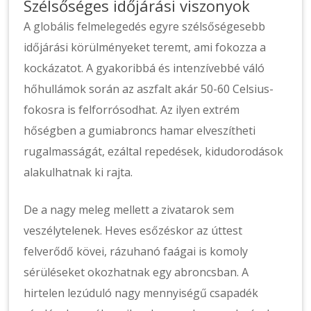
Szélsőséges időjárási viszonyok
A globális felmelegedés egyre szélsőségesebb
időjárási körülményeket teremt, ami fokozza a
kockázatot. A gyakoribbá és intenzívebbé váló
hőhullámok során az aszfalt akár 50-60 Celsius-
fokosra is felforrósodhat. Az ilyen extrém
hőségben a gumiabroncs hamar elveszítheti
rugalmasságát, ezáltal repedések, kidudorodások
alakulhatnak ki rajta.
De a nagy meleg mellett a zivatarok sem
veszélytelenek. Heves esőzéskor az úttest
felverődő kövei, rázuhanó faágai is komoly
sérüléseket okozhatnak egy abroncsban. A
hirtelen lezúduló nagy mennyiségű csapadék