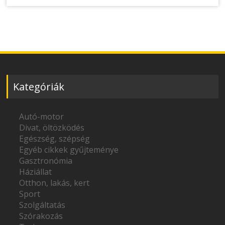
Kategóriák
Autó-motor
Divat, öltözködés
Egészség, szépség
Egyéb cikkek gyűjteménye
Gasztronómia
Háziállat
Otthon, lakás, kert
Sport
Szolgáltatás
Szórakozás