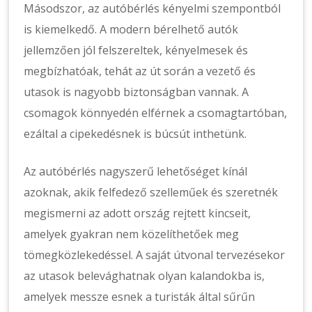
Másodszor, az autóbérlés kényelmi szempontból
is kiemelkedő. A modern bérelhető autók
jellemzően jól felszereltek, kényelmesek és
megbízhatóak, tehát az út során a vezető és
utasok is nagyobb biztonságban vannak. A
csomagok könnyedén elférnek a csomagtartóban,
ezáltal a cipekedésnek is búcsút inthetünk.
Az autóbérlés nagyszerű lehetőséget kínál
azoknak, akik felfedező szelleműek és szeretnék
megismerni az adott ország rejtett kincseit,
amelyek gyakran nem közelíthetőek meg
tömegközlekedéssel. A saját útvonal tervezésekor
az utasok belevághatnak olyan kalandokba is,
amelyek messze esnek a turisták által sűrűn