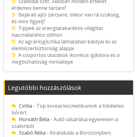
Szállodai széf, valóban minden értéket
érdemes benne tartani?
Bejárati ajtó zárcsere, mikor van rá szükség,
és mire figyelj?
Tippek az energiatakarékos világítás
használatához otthon
Az agrárlogisztika láthatatlan bástyái és az
élelmiszerbiztonság alapjai
A csoportos utazások ikonikus igáslova és a
megbízhatóság mintaképe
Legutóbbi hozzászólások
Cintia
-
Top koreai kozmetikumok a tökéletes
bőrért
Horváth Béla
-
Autó vásárlása egyenesen a
szalonból
Szabó Réka
-
Kirándulás a Börzsönyben: