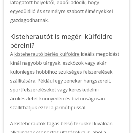
látogatott helyektől, ebből adódik, hogy
egyedülálló és személyre szabott élményekkel
gazdagodhatnak.
Kisteherautót is megéri külföldre
bérelni?
A
kisteherautó bérlés külföldre
ideális megoldást
kínál nagyobb tárgyak, eszközök vagy akár
különleges hobbihoz szükséges felszerelések
szállítására. Például egy zenekar hangszereit,
sportfelszereléseket vagy kereskedelmi
árukészletet könnyedén és biztonságosan
szállíthatjuk ezzel a járműtípussal.
A kisteherautók tágas belső terükkel kiválóan
alkalmasak csoportos utazásokra is, ahol a