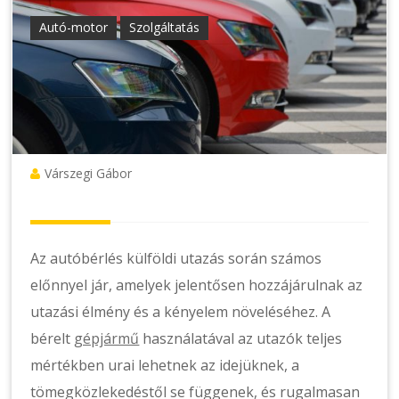
Autó-motor
Szolgáltatás
Várszegi Gábor
Az autóbérlés külföldi utazás során számos
előnnyel jár, amelyek jelentősen hozzájárulnak az
utazási élmény és a kényelem növeléséhez. A
bérelt
gépjármű
használatával az utazók teljes
mértékben urai lehetnek az idejüknek, a
tömegközlekedéstől se függenek, és rugalmasan