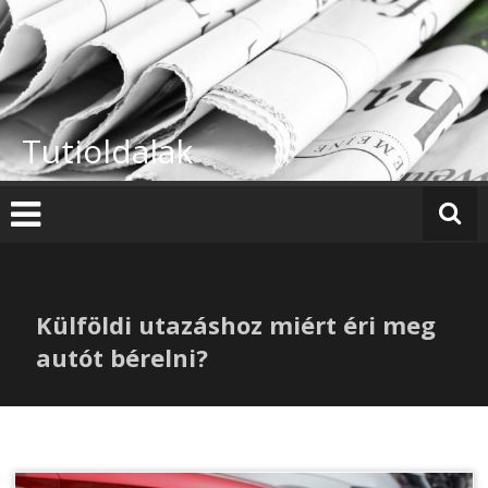
Skip
to
content
Tutioldalak
Külföldi utazáshoz miért éri meg
autót bérelni?