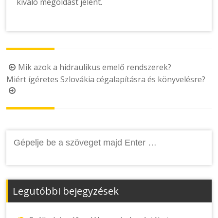
kiváló megoldást jelent.
Post
Mik azok a hidraulikus emelő rendszerek?
Miért ígéretes Szlovákia cégalapításra és könyvelésre?
navigation
Keresés:
Legutóbbi bejegyzések