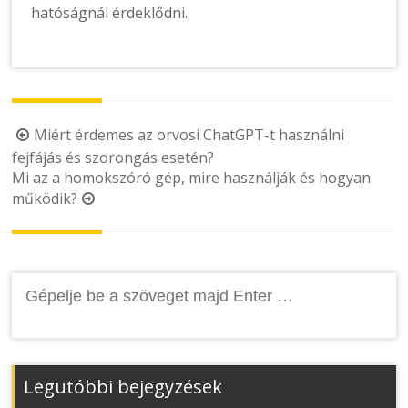
hatóságnál érdeklődni.
Post
Miért érdemes az orvosi ChatGPT-t használni
fejfájás és szorongás esetén?
navigation
Mi az a homokszóró gép, mire használják és hogyan
működik?
Keresés:
Legutóbbi bejegyzések