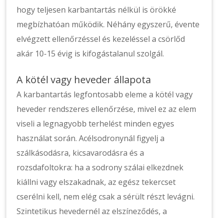
hogy teljesen karbantartás nélkül is örökké
megbízhatóan működik. Néhány egyszerű, évente
elvégzett ellenőrzéssel és kezeléssel a csörlőd
akár 10-15 évig is kifogástalanul szolgál.
A kötél vagy heveder állapota
A karbantartás legfontosabb eleme a kötél vagy
heveder rendszeres ellenőrzése, mivel ez az elem
viseli a legnagyobb terhelést minden egyes
használat során. Acélsodronynál figyelj a
szálkásodásra, kicsavarodásra és a
rozsdafoltokra: ha a sodrony szálai elkezdnek
kiállni vagy elszakadnak, az egész tekercset
cserélni kell, nem elég csak a sérült részt levágni.
Szintetikus hevedernél az elszíneződés, a