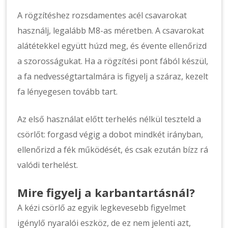
A rögzítéshez rozsdamentes acél csavarokat
használj, legalább M8-as méretben. A csavarokat
alátétekkel együtt húzd meg, és évente ellenőrizd
a szorosságukat. Ha a rögzítési pont fából készül,
a fa nedvességtartalmára is figyelj a száraz, kezelt
fa lényegesen tovább tart.
Az első használat előtt terhelés nélkül teszteld a
csörlőt: forgasd végig a dobot mindkét irányban,
ellenőrizd a fék működését, és csak ezután bízz rá
valódi terhelést.
Mire figyelj a karbantartásnál?
A kézi csörlő az egyik legkevesebb figyelmet
igénylő nyaralói eszköz, de ez nem jelenti azt,