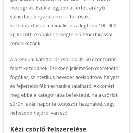
mozognak. Ezek a legjobb ár-érték arányú
választások nyaralóhoz — tartósak,
karbantartásuk minimális, és a legtöbb 100-300
kg közötti csónakhoz megfelelő teherbírással
rendelkeznek.
A prémium kategóriás csörlők 35-60 ezer forint
felett kezdődnek. Ezekben jellemzően cserélhető
fogókar, szintetikus heveder acélsodrony helyett
és fejlettebb fékmechanika található. Akkor éri
meg ebbe a kategóriába befektetni, ha a csörlőt
sűrűn, akár naponta többször használod, vagy
nehezebb hajóról van szó.
Kézi csörlő felszerelése