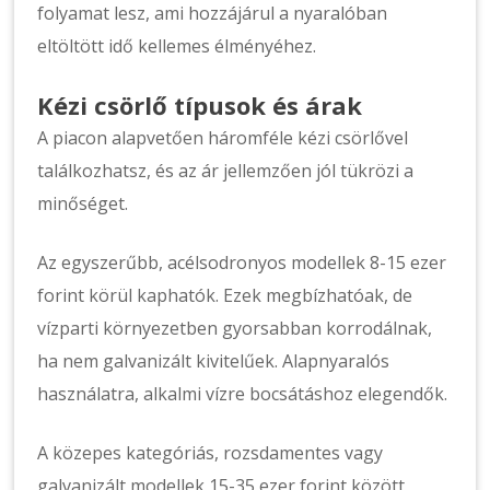
folyamat lesz, ami hozzájárul a nyaralóban
eltöltött idő kellemes élményéhez.
Kézi csörlő típusok és árak
A piacon alapvetően háromféle kézi csörlővel
találkozhatsz, és az ár jellemzően jól tükrözi a
minőséget.
Az egyszerűbb, acélsodronyos modellek 8-15 ezer
forint körül kaphatók. Ezek megbízhatóak, de
vízparti környezetben gyorsabban korrodálnak,
ha nem galvanizált kivitelűek. Alapnyaralós
használatra, alkalmi vízre bocsátáshoz elegendők.
A közepes kategóriás, rozsdamentes vagy
galvanizált modellek 15-35 ezer forint között