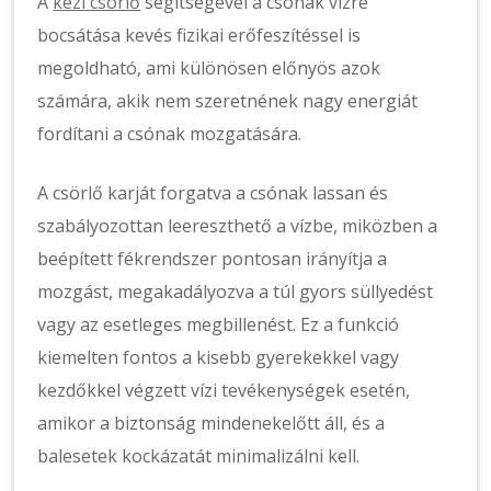
A
kézi csörlő
segítségével a csónak vízre
bocsátása kevés fizikai erőfeszítéssel is
megoldható, ami különösen előnyös azok
számára, akik nem szeretnének nagy energiát
fordítani a csónak mozgatására.
A csörlő karját forgatva a csónak lassan és
szabályozottan leereszthető a vízbe, miközben a
beépített fékrendszer pontosan irányítja a
mozgást, megakadályozva a túl gyors süllyedést
vagy az esetleges megbillenést. Ez a funkció
kiemelten fontos a kisebb gyerekekkel vagy
kezdőkkel végzett vízi tevékenységek esetén,
amikor a biztonság mindenekelőtt áll, és a
balesetek kockázatát minimalizálni kell.