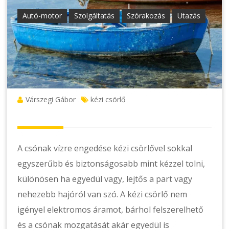
Autó-motor
Szolgáltatás
Szórakozás
Utazás
Várszegi Gábor
kézi csörlő
A csónak vízre engedése kézi csörlővel sokkal
egyszerűbb és biztonságosabb mint kézzel tolni,
különösen ha egyedül vagy, lejtős a part vagy
nehezebb hajóról van szó. A kézi csörlő nem
igényel elektromos áramot, bárhol felszerelhető
és a csónak mozgatását akár egyedül is