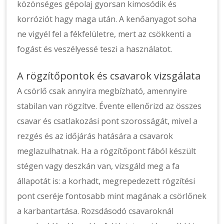
közönséges gépolaj gyorsan kimosódik és
korróziót hagy maga után. A kenőanyagot soha
ne vigyél fel a fékfelületre, mert az csökkenti a
fogást és veszélyessé teszi a használatot.
A rögzítőpontok és csavarok vizsgálata
A csörlő csak annyira megbízható, amennyire
stabilan van rögzítve. Évente ellenőrizd az összes
csavar és csatlakozási pont szorosságát, mivel a
rezgés és az időjárás hatására a csavarok
meglazulhatnak. Ha a rögzítőpont fából készült
stégen vagy deszkán van, vizsgáld meg a fa
állapotát is: a korhadt, megrepedezett rögzítési
pont cseréje fontosabb mint magának a csörlőnek
a karbantartása. Rozsdásodó csavaroknál