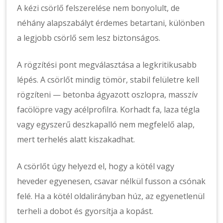
A kézi csörlő felszerelése nem bonyolult, de
néhány alapszabályt érdemes betartani, különben
a legjobb csörlő sem lesz biztonságos.
A rögzítési pont megválasztása a legkritikusabb
lépés. A csörlőt mindig tömör, stabil felületre kell
rögzíteni — betonba ágyazott oszlopra, masszív
facölöpre vagy acélprofilra. Korhadt fa, laza tégla
vagy egyszerű deszkapalló nem megfelelő alap,
mert terhelés alatt kiszakadhat.
A csörlőt úgy helyezd el, hogy a kötél vagy
heveder egyenesen, csavar nélkül fusson a csónak
felé. Ha a kötél oldalirányban húz, az egyenetlenül
terheli a dobot és gyorsítja a kopást.