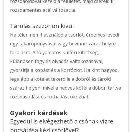
rozsdaoldóval kezeld a felületet, majd cseréld ki
rozsdamentes acél változatra.
Tárolás szezonon kívül
Ha télen nem használod a csörlőt, érdemes levédi
egy takaróponyvával vagy bevinni száraz helyre
tárolásra. A folyamatos kültéri kitettség,
különösen fagy és olvadás váltakozásával,
gyorsítja a kopást és a korróziót. Ha kint hagyod,
legalább a kötelet tekerd le a dobról és tárold
száraz helyen, mivel a nedves kötél a dobon tartva
rozsdásodást és rothadást okozhat.
Gyakori kérdések
Egyedül is elvégezhető a csónak vízre
bocsátása kézi csörlővel?