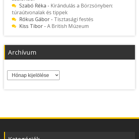
Szabó Réka
-
Kirándulás a Börzsönyben:
túraútvonalak és tippek
Rókus Gábor
-
Tisztasági festés
Kiss Tibor
-
A British Múzeum
Archívum
Archívum