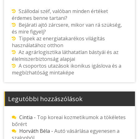
Szállodai széf, valóban minden értéket
érdemes benne tartani?
Bejárati ajtó zárcsere, mikor van rá szükség,
és mire figyelj?
Tippek az energiatakarékos világítás
használatához otthon
Az agrárlogisztika láthatatlan bástyái és az
élelmiszerbiztonság alapjai
A csoportos utazások ikonikus igáslova és a
megbízhatóság mintaképe
Legutóbbi hozzászólások
Cintia
-
Top koreai kozmetikumok a tökéletes
bőrért
Horváth Béla
-
Autó vásárlása egyenesen a
szalonból