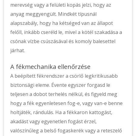
merevség vagy a felületi kopás jelzi, hogy az
anyag meggyengült. Mindkét típusnál
alapszabály, hogy ha kétséged van az állapot
felőll, inkább cseréld le, mivel a kötél szakadása a
csónak vízbe csúszásával és komoly balesettel
járhat.
A fékmechanika ellenőrzése
A beépített fékrendszer a csörlő legkritikusabb
biztonsági eleme. Évente egyszer forgasd le
teljesen a dobot terhelés nélkül, és figyeld meg
hogy a fék egyenletesen fog-e, vagy van-e benne
holtjáték, rándulás. Ha a fékkaron kattogást,
akadást vagy egyenetlen fogást érzel,
valószínűleg a belső fogaskerék vagy a reteszelő