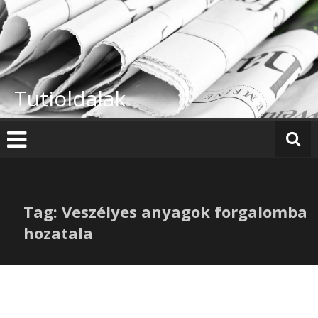
Skip
to
content
Tutioldalak
Tag: Veszélyes anyagok forgalomba
hozatala