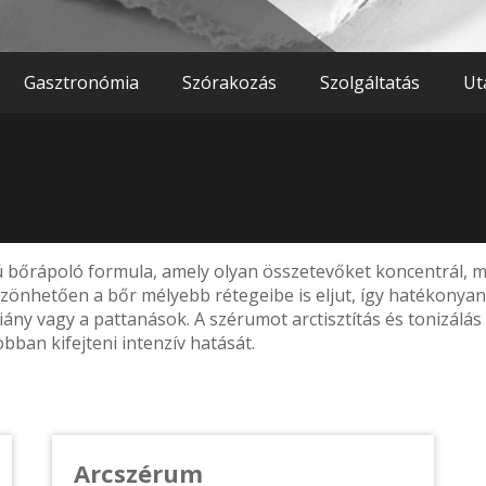
Gasztronómia
Szórakozás
Szolgáltatás
Ut
őrápoló formula, amely olyan összetevőket koncentrál, min
zönhetően a bőr mélyebb rétegeibe is eljut, így hatékonyan
ány vagy a pattanások. A szérumot arctisztítás és tonizálás
bban kifejteni intenzív hatását.
Arcszérum