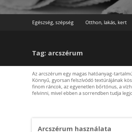
Egészség, szépség
Otthon, lakás, kert
Tag: arcszérum
Az arcszérum egy magas hatóanyag-tartalmú b
Könnyű, gyorsan felszívódó textúrájának kös
finom ráncok, az egyenetlen bőrtónus, a vízhi
felvinni, mivel ebben a sorrendben tudja legjo
Arcszérum használata