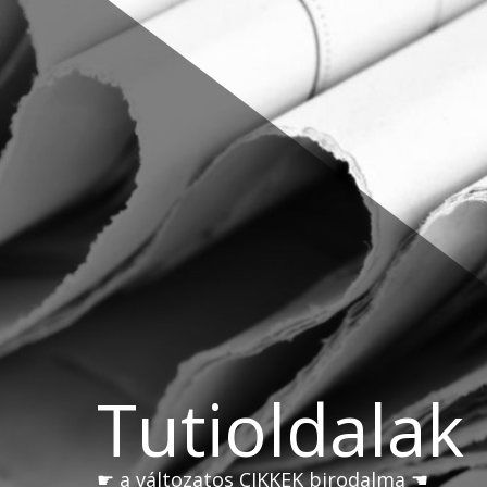
Skip
to
content
Tutioldalak
☛ a változatos CIKKEK birodalma ☚